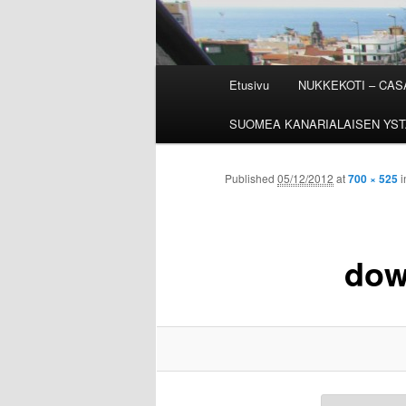
Päävalikko
Etusivu
NUKKEKOTI – CA
SUOMEA KANARIALAISEN YST
Published
05/12/2012
at
700 × 525
i
dow