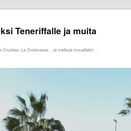
ksi Teneriffalle ja muita
la Cruzissa, La Orotavassa… ja matkoja muuallekin…