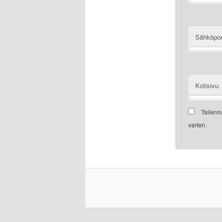
Sähköpos
Kotisivu
Tallenn
varten.