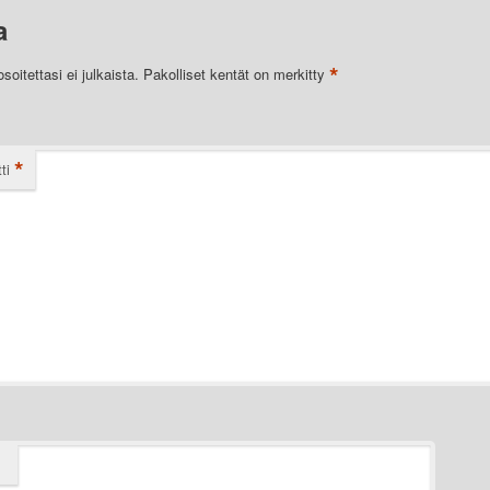
a
*
oitettasi ei julkaista.
Pakolliset kentät on merkitty
*
ti