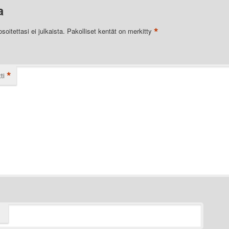
a
*
oitettasi ei julkaista.
Pakolliset kentät on merkitty
*
ti