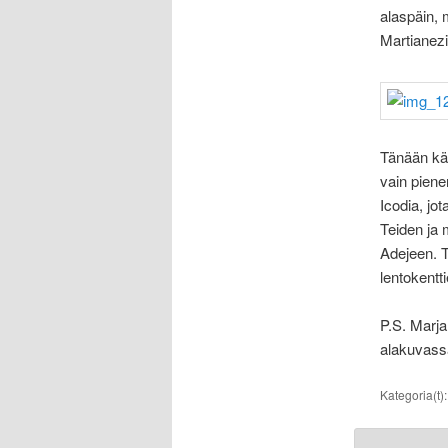
alaspäin, 
Martianezin
Tänään k
vain piene
Icodia, jo
Teiden ja 
Adejeen. T
lentokentt
P.S. Marj
alakuvass
Kategoria(t)