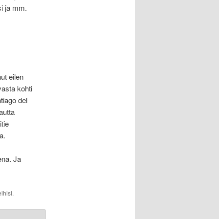
si ja mm.
t eilen
vasta kohti
tiago del
autta
tie
a.
ena. Ja
ihisi.