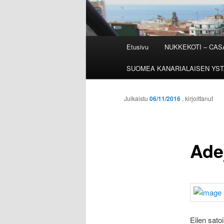
Päävalikko
Etusivu
NUKKEKOTI – CA
SUOMEA KANARIALAISEN YST
Julkaistu
06/11/2016
, kirjoittanut
Ade
Eilen sato