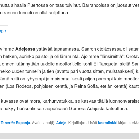
mutta alhaalla Puertossa on taas tulvinut. Barrancoissa on juossut ve
 rannan tunneli on ollut suljettuna.
ävimme
Adejessa
ystävää tapaamassa. Saaren eteläosassa oli satanu
n hetken, aurinko paistoi ja oli lämmintä. Ajoimme ”länsireittiä”: Orota
ta ennen käännytään uudelle moottoritielle kohti El Tanqueta, sieltä San
melko uuden tunnelin ja tien (avattu pari vuotta sitten, muistaakseni) k
ämä reitti on lyhyempi ja maisemallisesti paljon parempi kuin moottori
ien (Los Rodeos, pohjoisen kenttä, ja Reina Sofia, etelän kenttä) kautt
a kuvassa ovat mora, karhunvatukka, se kasvaa täällä luonnonvarais
a näkyy horisontissa naapurisaari Gomera Adejesta katsottuna.
:
Tenerife Espanja
. Avainsanat(t):
Adeje
. Kirjoittaja:
. Lisää
kestolinkki
kirjanmerkke