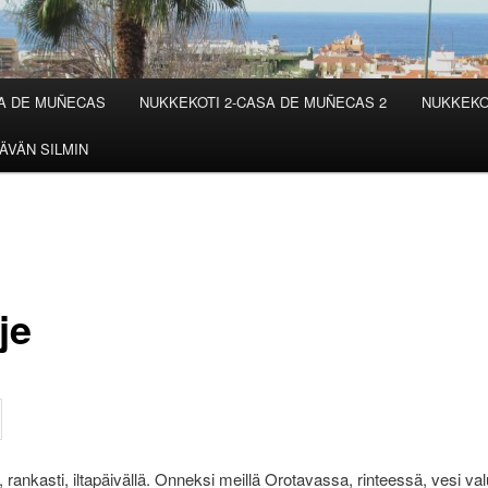
SA DE MUÑECAS
NUKKEKOTI 2-CASA DE MUÑECAS 2
NUKKEKO
ÄVÄN SILMIN
je
i, rankasti, iltapäivällä. Onneksi meillä Orotavassa, rinteessä, vesi val