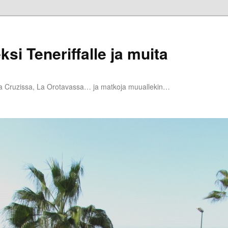
ksi Teneriffalle ja muita
la Cruzissa, La Orotavassa… ja matkoja muuallekin…