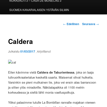
NUKKEKOTI 3 – CASA DE MUÑECAS 3
SUOMEA KANARIALAISEN YSTÄVÄN SILMIN
Artikkelien
←
Edellinen
Seuraava
→
selaus
Caldera
Julkaistu
01/03/2017
, kirjoittanut
Eilen kävimme vielä
Caldera de Taburientessa
, joka on laaja
tulivuorikraaterialue keskellä saarta. Maisemat olivat huikeita.
Varsinkin se pieni mutkainen tie, joka vei ensin alas barrancoon
ja sitten ylös miradorille. Näköalapaikka oli 1100 metrin
korkeudessa ja sieltä lähti monia vaelluspolkuja.
Yöksi palasimme tutulle La Bombillan rannalle majakan viereen