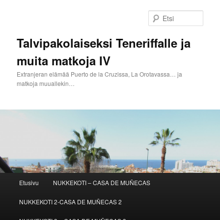
Siirry
sisältöön
Etsi
Talvipakolaiseksi Teneriffalle ja
muita matkoja IV
Extranjeran elämää Puerto de la Cruzissa, La Orotavassa… ja
matkoja muuallekin…
Päävalikko
Etusivu
NUKKEKOTI – CASA DE MUÑECAS
NUKKEKOTI 2-CASA DE MUÑECAS 2