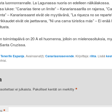
ta luonnonrannalle. La Lagunassa nuoria on edelleen nälkälakossa.
a lukee: ”Canarias tiene un limite” – Kanariansaarilla on rajansa, ”C
nta” – Kanariansaaret eivät ole myytävänä, ”La riqueza no se reparte
ikkaudet eivät ole jaettavana, ”Ni una cama túristica más” – Ei enää 
itusta.
n toimintapäivä on 20 A eli huomenna, jolloin on mielenosoituksia, m
 Santa Cruzissa.
:
Tenerife Espanja
. Avainsanat(t):
Canariasnosevende
. Kirjoittaja:
riitta
. Lisää
kest
ihisi.
a
*
oitettasi ei julkaista.
Pakolliset kentät on merkitty
*
ti