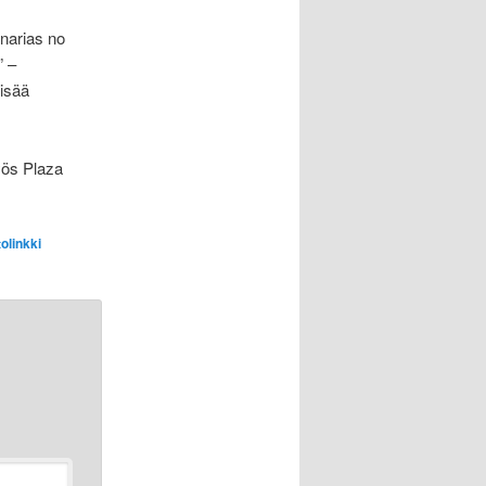
anarias no
” –
lisää
yös Plaza
olinkki