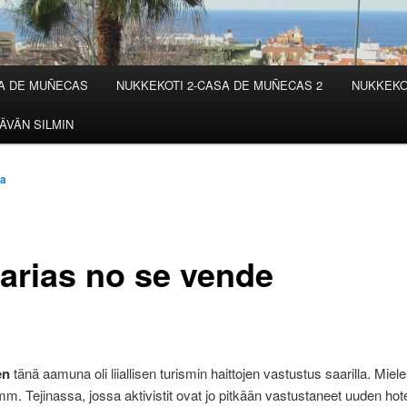
SA DE MUÑECAS
NUKKEKOTI 2-CASA DE MUÑECAS 2
NUKKEKO
ÄVÄN SILMIN
ta
arias no se vende
en
tänä aamuna oli liiallisen turismin haittojen vastustus saarilla. Miele
 mm. Tejinassa, jossa aktivistit ovat jo pitkään vastustaneet uuden hote