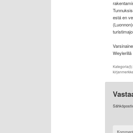
rakentamis
Tunnuksiss
está en ve
(Luonnon)r
turistimajo
Varsinaine
Weylerillä
Kategoria(t)
kirjanmerkke
Vasta
Sähköpostios
Komment