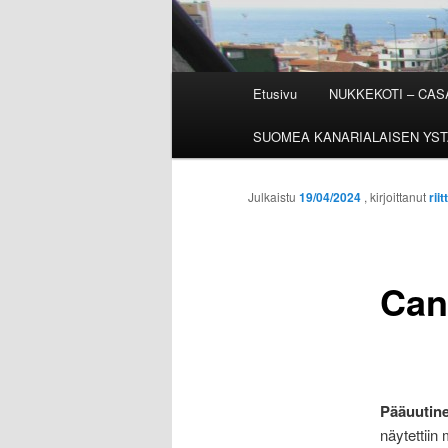
Päävalikko
Etusivu
NUKKEKOTI – CA
SUOMEA KANARIALAISEN YST
Julkaistu
19/04/2024
, kirjoittanut
riit
Can
Pääuutin
näytettiin