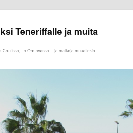
ksi Teneriffalle ja muita
la Cruzissa, La Orotavassa… ja matkoja muuallekin…