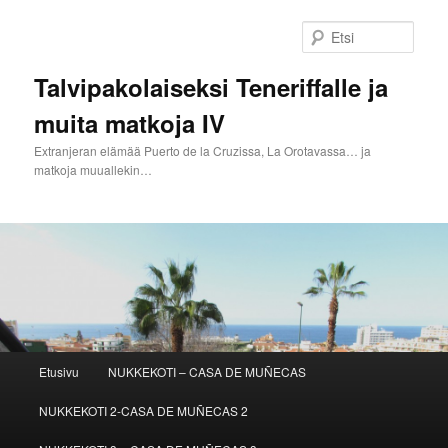
Siirry
sisältöön
Etsi
Talvipakolaiseksi Teneriffalle ja
muita matkoja IV
Extranjeran elämää Puerto de la Cruzissa, La Orotavassa… ja
matkoja muuallekin…
Päävalikko
Etusivu
NUKKEKOTI – CASA DE MUÑECAS
NUKKEKOTI 2-CASA DE MUÑECAS 2