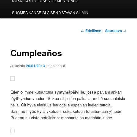
NUKKEKOTI 3 – CASA DE MUÑECAS 3
SUOMEA KANARIALAISEN YSTÄVÄN SILMIN
Artikkelien
←
Edellinen
Seuraava
→
selaus
Cumpleaños
Julkaistu
20/01/2013
, kirjoittanut
Eilen olimme kutsuttuna
syntymäpäiville
, jossa päivänsankari
täytti yhden vuoden. Sukua oli paljon paikalla, meitä suomalaisia
neljä. Oli hyvä tilaisuus harjoitella espanjan kielen taitoja.
Saimme myös kyläilykutsun, sekä kutsun tutustumaan yhteen
Puerton suurista hotelleista: maanantaina mennään sinne.