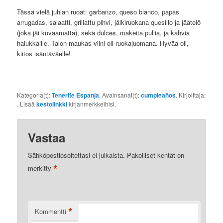
Tässä vielä juhlan ruoat: garbanzo, queso blanco, papas
arrugadas, salaatti, grillattu pihvi, jälkiruokana quesillo ja jäätelö
(joka jäi kuvaamatta), sekä dulces, makeita pullia, ja kahvia
halukkaille. Talon maukas viini oli ruokajuomana. Hyvää oli,
kiitos isäntäväelle!
Kategoria(t):
Tenerife Espanja
. Avainsanat(t):
cumpleaños
. Kirjoittaja:
. Lisää
kestolinkki
kirjanmerkkeihisi.
Vastaa
Sähköpostiosoitettasi ei julkaista.
Pakolliset kentät on
*
merkitty
*
Kommentti