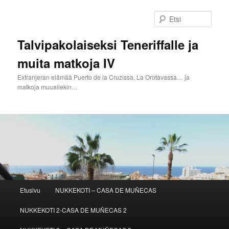
Siirry
sisältöön
Etsi
Talvipakolaiseksi Teneriffalle ja
muita matkoja IV
Extranjeran elämää Puerto de la Cruzissa, La Orotavassa… ja
matkoja muuallekin…
Päävalikko
Etusivu
NUKKEKOTI – CASA DE MUÑECAS
NUKKEKOTI 2-CASA DE MUÑECAS 2