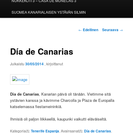
NUKKEKOTI 3 – CASA DE MUÑECAS 3
SUOMEA KANARIALAISEN YSTÄVÄN SILMIN
Artikkelien
←
Edellinen
Seuraava
→
selaus
Día de Canarias
Julkaistu
30/05/2014
, kirjoittanut
Día de Canarias
, Kanarian päivä oli tänään. Vietimme sitä
ystävien kanssa ja kävimme Charcolla ja Plaza de Europalla
katselemassa fiestameininkiä.
Ihmisiä oli paljon liikkeellä, kaupunki vaikutti eläväiseltä.
Kategoria(t):
Tenerife Espanja
. Avainsanat(t):
Día de Canarias
.