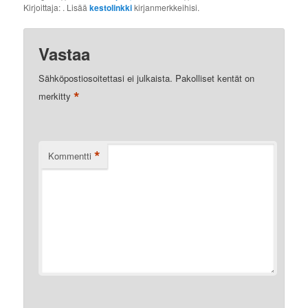
Kirjoittaja:
. Lisää
kestolinkki
kirjanmerkkeihisi.
Vastaa
Sähköpostiosoitettasi ei julkaista.
Pakolliset kentät on
*
merkitty
*
Kommentti