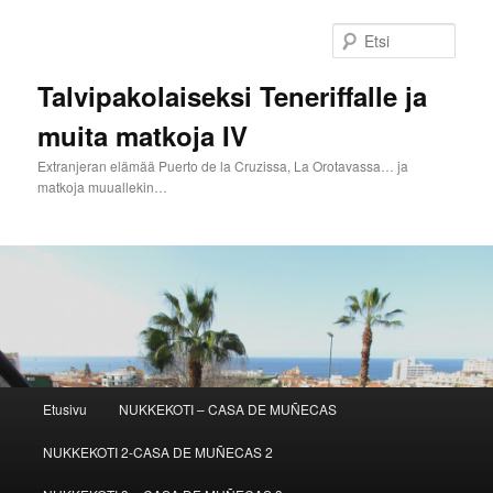
Siirry
sisältöön
Etsi
Talvipakolaiseksi Teneriffalle ja
muita matkoja IV
Extranjeran elämää Puerto de la Cruzissa, La Orotavassa… ja
matkoja muuallekin…
Päävalikko
Etusivu
NUKKEKOTI – CASA DE MUÑECAS
NUKKEKOTI 2-CASA DE MUÑECAS 2