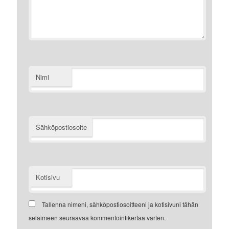
Nimi
Sähköpostiosoite
Kotisivu
Tallenna nimeni, sähköpostiosoitteeni ja kotisivuni tähän
selaimeen seuraavaa kommentointikertaa varten.