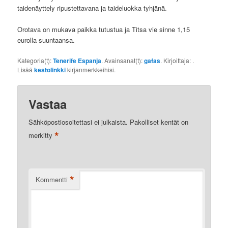
taidenäyttely ripustettavana ja taideluokka tyhjänä.
Orotava on mukava paikka tutustua ja Titsa vie sinne 1,15
eurolla suuntaansa.
Kategoria(t):
Tenerife Espanja
. Avainsanat(t):
gafas
. Kirjoittaja:
.
Lisää
kestolinkki
kirjanmerkkeihisi.
Vastaa
Sähköpostiosoitettasi ei julkaista.
Pakolliset kentät on
*
merkitty
*
Kommentti