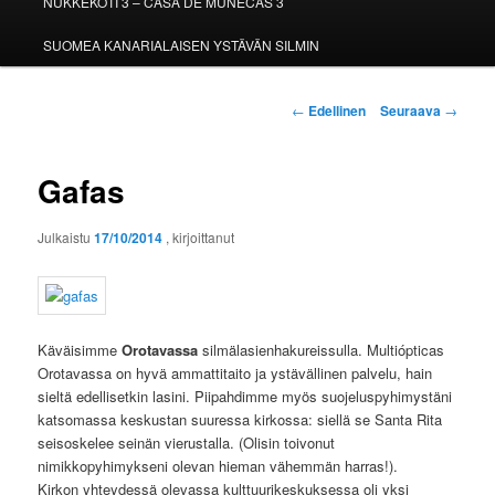
NUKKEKOTI 3 – CASA DE MUÑECAS 3
SUOMEA KANARIALAISEN YSTÄVÄN SILMIN
Artikkelien
←
Edellinen
Seuraava
→
selaus
Gafas
Julkaistu
17/10/2014
, kirjoittanut
Käväisimme
Orotavassa
silmälasienhakureissulla. Multiópticas
Orotavassa on hyvä ammattitaito ja ystävällinen palvelu, hain
sieltä edellisetkin lasini. Piipahdimme myös suojeluspyhimystäni
katsomassa keskustan suuressa kirkossa: siellä se Santa Rita
seisoskelee seinän vierustalla. (Olisin toivonut
nimikkopyhimykseni olevan hieman vähemmän harras!).
Kirkon yhteydessä olevassa kulttuurikeskuksessa oli yksi