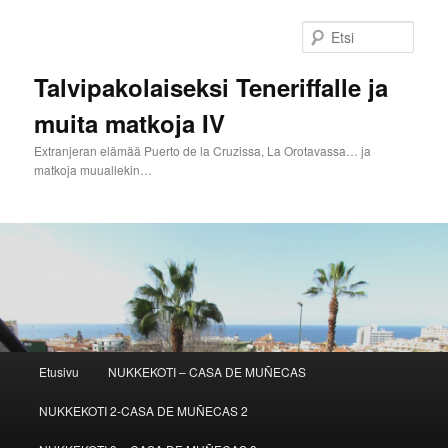
Siirry
sisältöön
Etsi
Talvipakolaiseksi Teneriffalle ja
muita matkoja IV
Extranjeran elämää Puerto de la Cruzissa, La Orotavassa… ja
matkoja muuallekin…
Päävalikko
Etusivu
NUKKEKOTI – CASA DE MUÑECAS
NUKKEKOTI 2-CASA DE MUÑECAS 2