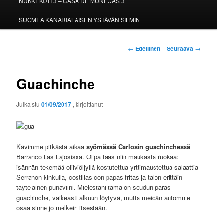
NUKKEKOTI 3 – CASA DE MUÑECAS 3
SUOMEA KANARIALAISEN YSTÄVÄN SILMIN
Artikkelien
←
Edellinen
Seuraava
→
selaus
Guachinche
Julkaistu
01/09/2017
, kirjoittanut
Kävimme pitkästä aikaa
syömässä Carlosin guachinchessä
Barranco Las Lajosissa. Olipa taas niin maukasta ruokaa:
isännän tekemää oliiviöljyllä kostutettua yrttimaustettua salaattia
Serranon kinkulla, costillas con papas fritas ja talon erittäin
täyteläinen punaviini. Mielestäni tämä on seudun paras
guachinche, vaikeasti alkuun löytyvä, mutta meidän automme
osaa sinne jo melkein itsestään.