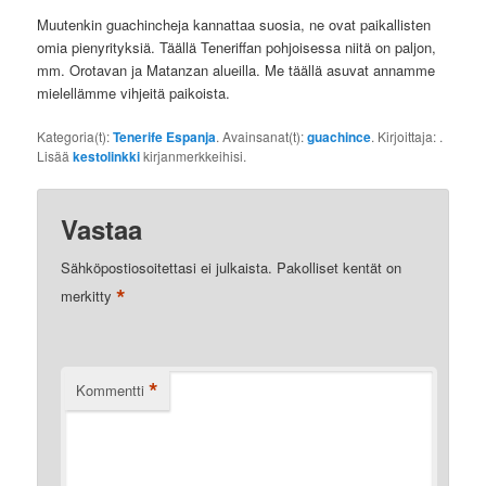
Muutenkin guachincheja kannattaa suosia, ne ovat paikallisten
omia pienyrityksiä. Täällä Teneriffan pohjoisessa niitä on paljon,
mm. Orotavan ja Matanzan alueilla. Me täällä asuvat annamme
mielellämme vihjeitä paikoista.
Kategoria(t):
Tenerife Espanja
. Avainsanat(t):
guachince
. Kirjoittaja:
.
Lisää
kestolinkki
kirjanmerkkeihisi.
Vastaa
Sähköpostiosoitettasi ei julkaista.
Pakolliset kentät on
*
merkitty
*
Kommentti