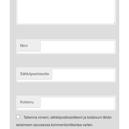
Nimi
Sähköpostiosoite
Kotisivu
Tallenna nimeni, sähköpostiosoitteeni ja kotisivuni tähän
selaimeen seuraavaa kommentointikertaa varten.