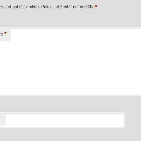
*
oitettasi ei julkaista.
Pakolliset kentät on merkitty
*
ti