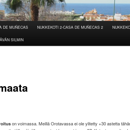
SA DE MUÑECAS
NUKKEKOTI 2-CASA DE MUÑECAS 2
NUKKEKO
ÄVÄN SILMIN
maata
oitus
on voimassa. Meillä Orotavassa ei ole ylitetty +30 astetta tähä