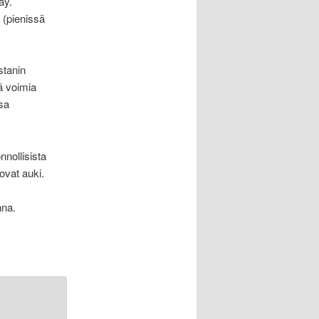
äy.
 (pienissä
stanin
ä voimia
sa
nollisista
ovat auki.
nna.