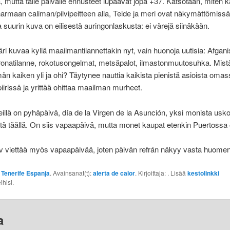
mutta tälle päivälle ennusteet lupaavat jopa +37. Katsotaan, miten k
maan caliman/pilvipeitteen alla, Teide ja meri ovat näkymättömissä
a suurin kuva on eilisestä auringonlaskusta: ei värejä siinäkään.
i kuvaa kyllä maailmantilannettakin nyt, vain huonoja uutisia: Afgani
ronatilanne, rokotusongelmat, metsäpalot, ilmastonmuutosuhka. Mist
än kaiken yli ja ohi? Täytynee nauttia kaikista pienistä asioista omas
iirissä ja yrittää ohittaa maailman murheet.
llä on pyhäpäivä, día de la Virgen de la Asunción, yksi monista uskon
stä täällä. On siis vapaapäivä, mutta monet kaupat etenkin Puertossa 
v viettää myös vapaapäivää, joten päivän refrán näkyy vasta huome
:
Tenerife Espanja
. Avainsanat(t):
alerta de calor
. Kirjoittaja:
. Lisää
kestolinkki
ihisi.
a