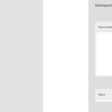
Sähköpostios
Komment
Nimi