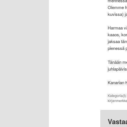
mennessä, 
Olemme har
kuvissa) j
Harmaa vär
kaaos, ko
jaksaa täm
pienessä p
Tänään mei
juhlapäivi
Kanarian t
Kategoria(t)
kirjanmerkke
Vasta