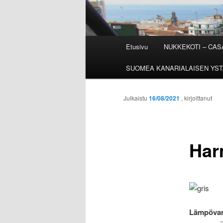
Päävalikko
Etusivu
NUKKEKOTI – CA
SUOMEA KANARIALAISEN YST
Julkaistu
16/08/2021
, kirjoittanut
Har
Lämpövar