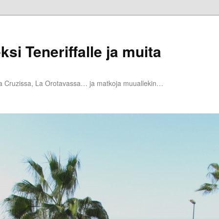
ksi Teneriffalle ja muita
la Cruzissa, La Orotavassa… ja matkoja muuallekin…