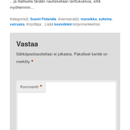
…ja illallisella tänään nautiskellaan lanttukukkoa, siitä
myöhemmin…
Kategoria(t):
Suomi Finlandia
. Avainsanat(t):
mansikka
,
sultsina
,
vatruska
. Kirjoittaja:
. Lisää
kestolinkki
kirjanmerkkeihisi.
Vastaa
Sähköpostiosoitettasi ei julkaista.
Pakolliset kentät on
*
merkitty
*
Kommentti