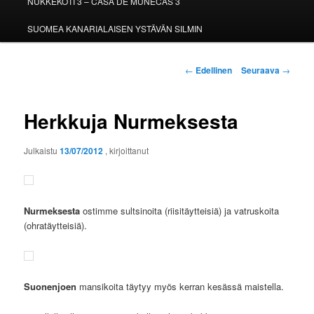
NUKKEKOTI 3 – CASA DE MUÑECAS 3
SUOMEA KANARIALAISEN YSTÄVÄN SILMIN
Artikkelien
←
Edellinen
Seuraava
→
selaus
Herkkuja Nurmeksesta
Julkaistu
13/07/2012
, kirjoittanut
Nurmeksesta
ostimme sultsinoita (riisitäytteisiä) ja vatruskoita
(ohratäytteisiä).
Suonenjoen
mansikoita täytyy myös kerran kesässä maistella.