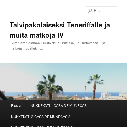
Siirry
sisältöön
Etsi
Talvipakolaiseksi Teneriffalle ja
muita matkoja IV
Extranjeran elämää Puerto de la Cruzissa, La Orotavassa… ja
matkoja muuallekin…
Päävalikko
Etusivu
NUKKEKOTI – CASA DE MUÑECAS
NUKKEKOTI 2-CASA DE MUÑECAS 2