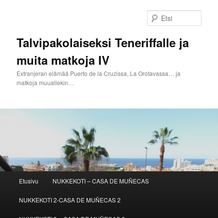
Siirry
sisältöön
Etsi
Talvipakolaiseksi Teneriffalle ja
muita matkoja IV
Extranjeran elämää Puerto de la Cruzissa, La Orotavassa… ja
matkoja muuallekin…
Päävalikko
Etusivu
NUKKEKOTI – CASA DE MUÑECAS
NUKKEKOTI 2-CASA DE MUÑECAS 2