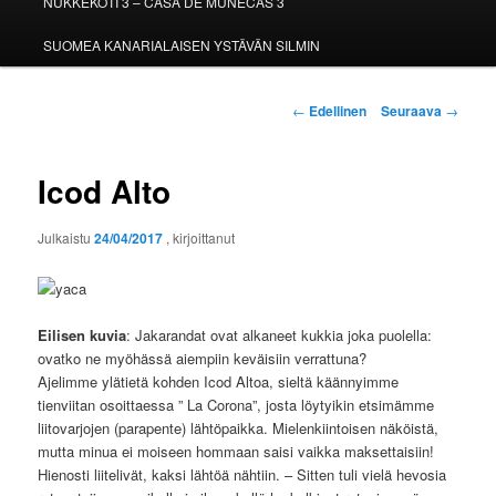
NUKKEKOTI 3 – CASA DE MUÑECAS 3
SUOMEA KANARIALAISEN YSTÄVÄN SILMIN
Artikkelien
←
Edellinen
Seuraava
→
selaus
Icod Alto
Julkaistu
24/04/2017
, kirjoittanut
Eilisen kuvia
: Jakarandat ovat alkaneet kukkia joka puolella:
ovatko ne myöhässä aiempiin keväisiin verrattuna?
Ajelimme ylätietä kohden Icod Altoa, sieltä käännyimme
tienviitan osoittaessa ” La Corona”, josta löytyikin etsimämme
liitovarjojen (parapente) lähtöpaikka. Mielenkiintoisen näköistä,
mutta minua ei moiseen hommaan saisi vaikka maksettaisiin!
Hienosti liitelivät, kaksi lähtöä nähtiin. – Sitten tuli vielä hevosia