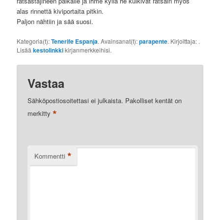
ratsastajineen paikalle ja ihme kyllä he kulkivat ratsain myös
alas rinnettä kiviportaita pitkin.
Paljon nähtiin ja sää suosi.
Kategoria(t):
Tenerife Espanja
. Avainsanat(t):
parapente
. Kirjoittaja:
.
Lisää
kestolinkki
kirjanmerkkeihisi.
Vastaa
Sähköpostiosoitettasi ei julkaista.
Pakolliset kentät on
*
merkitty
*
Kommentti