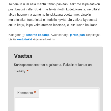
Toinenkin uusi asia mahtui tähän päivään: saimme leipälaatikon
postibuzonin alle. Sovimme leivän kotiinkuljetuksesta, se pitäisi
alkaa huomenna aamulla. Innokkaana odotamme, ainakin
maistiaisiksi tuotu leipä oli todella hyvää. Ja vaikka kyseessä
onkin ketju, leipä valmistetaan Icodissa, ei siis kovin kaukana.
Kategoria(t):
Tenerife Espanja
. Avainsanat(t):
jardin
,
pan
. Kirjoittaja:
.
Lisää
kestolinkki
kirjanmerkkeihisi.
Vastaa
Sähköpostiosoitettasi ei julkaista.
Pakolliset kentät on
*
merkitty
*
Kommentti