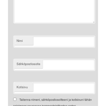
Nimi
Sähköpostiosoite
Kotisivu
Tallenna nimeni, sähköpostiosoitteeni ja kotisivuni tähän
selaimeen seuraavaa kommentointikertaa varten.