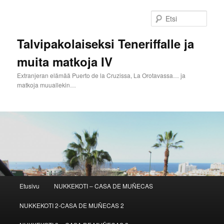
Siirry
sisältöön
Etsi
Talvipakolaiseksi Teneriffalle ja
muita matkoja IV
Extranjeran elämää Puerto de la Cruzissa, La Orotavassa… ja
matkoja muuallekin…
Päävalikko
Etusivu
NUKKEKOTI – CASA DE MUÑECAS
NUKKEKOTI 2-CASA DE MUÑECAS 2