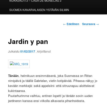
NUKKEKOTI 3 – CASA DE MUÑECAS 3
SUOMEA KANARIALAISEN YSTÄVÄN SILMIN
Artikkelien
←
Edellinen
Seuraava
→
selaus
Jardin y pan
Julkaistu
01/02/2017
, kirjoittanut
Tänään
, helmikuun ensimmäisenä, joka Suomessa on Riitan
nimipäivä ja täällä Gabrielan, vietin kotipäivää. Pihassa näkyy jo
kevään merkkejä: sekä appelsiini- että sitruunapuu aloittelevat
kukintaansa.
Puutarhurimme vaihtuu, entinen lopetti ja tänään sovin uuden
jardineron kanssa ensi viikolla alkavasta pihanhoidosta.