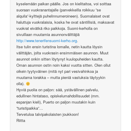
kyselemään paikan päälle. Jos on kielitaitoa, voi soittaa
suoraan vuokranantajalle (parvekkeilla roikkuu ”se
alquila”-kylttejä puhelinnumeroineen). Suomalaiset ovat
haluttuja vuokralaisia, koska he ovat säntillisiä, maksavat
vuokrat eivätkä riko paikkoja. Suomi-kerholla on
sivuillaan muutamia asunnonvälittäjiä
http://www.tenerifensuomi-kerho.org
.
Itse tulin ensin turistina lomalle, netin kautta löysin
välittäjän, jolta vuokrasin ensimmäisen asunnon. Muut
asunnot onkin sitten löytynyt kuulopuheiden kautta.
Oman asunnon ostin noin kaksi vuotta sitten. Olen ollut
oikein tyytyväinen (mitä nyt pari vesivahinkoa ja
muutama torakka – mutta pieniä vastuksia täytyykin
olla).
Hyviä puolia on paljon: sää, ystävällinen palvelu,
edullinen hintataso, opiskelumahdollisuudet (mm.
espanjan kieli), Puerto on paljon muutakin kuin
”turistipaikka”…
Tervetuloa talvipakolaisten joukkoon!
Riitta