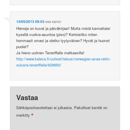
14/05/2013 09:03
esa
sanoi:
Hienoja on kuvat ja päiväkirjasi! Mutta mistä kannattaisi
kysellä vuokra-asuntoa (piso)? Kertoisitko miten
hommasit omasi ja oletko tyytyväinen? Hyvät ja huonot
puolet?
Ja hieno uutinen Teneriffalle matkaaville!
http://www.kaleva.fi/uutiset/talous/norwegian-avaa-reitin-
oulusta-teneriffalle/629950/
Vastaa
Sähköpostiosoitettasi ei julkaista.
Pakolliset kentät on
*
merkitty