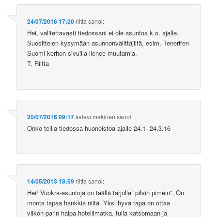
24/07/2016 17:20
riitta
sanoi:
Hei, valitettavasti tiedossani ei ole asuntoa k.o. ajalle.
Suosittelen kysymään asunnonvälittäjiltä, esim. Tenerifen
Suomi-kerhon sivuilla lienee muutamia.
T. Riitta
20/07/2016 09:17
kalevi mäkinen
sanoi:
Onko teillä tiedossa huoneistoa ajalle 24.1- 24.3.16
14/05/2013 18:59
riitta
sanoi:
Hei! Vuokra-asuntoja on täällä tarjolla ”pilvin pimein”. On
monta tapaa hankkia niitä. Yksi hyvä tapa on ottaa
viikon-parin halpa hotellimatka, tulla katsomaan ja