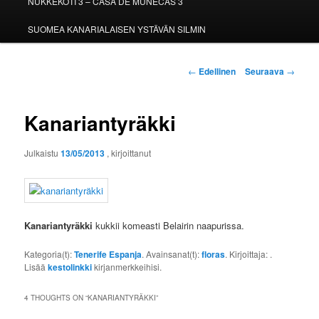
NUKKEKOTI 3 – CASA DE MUÑECAS 3
SUOMEA KANARIALAISEN YSTÄVÄN SILMIN
Artikkelien
←
Edellinen
Seuraava
→
selaus
Kanariantyräkki
Julkaistu
13/05/2013
, kirjoittanut
Kanariantyräkki
kukkii komeasti Belairin naapurissa.
Kategoria(t):
Tenerife Espanja
. Avainsanat(t):
floras
. Kirjoittaja:
.
Lisää
kestolinkki
kirjanmerkkeihisi.
4 THOUGHTS ON “
KANARIANTYRÄKKI
”