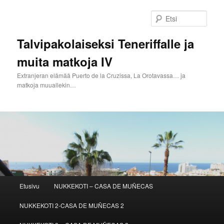
Siirry
sisältöön
Etsi
Talvipakolaiseksi Teneriffalle ja
muita matkoja IV
Extranjeran elämää Puerto de la Cruzissa, La Orotavassa… ja
matkoja muuallekin…
Päävalikko
Etusivu
NUKKEKOTI – CASA DE MUÑECAS
NUKKEKOTI 2-CASA DE MUÑECAS 2