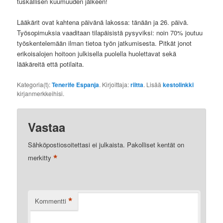
tuskallisen kuumuuden jälkeen!
Lääkärit ovat kahtena päivänä lakossa: tänään ja 26. päivä.
Työsopimuksia vaaditaan tilapäisistä pysyviksi: noin 70% joutuu
työskentelemään ilman tietoa työn jatkumisesta. Pitkät jonot
erikoisalojen hoitoon julkisella puolella huolettavat sekä
lääkäreitä että potilaita.
Kategoria(t):
Tenerife Espanja
. Kirjoittaja:
riitta
. Lisää
kestolinkki
kirjanmerkkeihisi.
Vastaa
Sähköpostiosoitettasi ei julkaista.
Pakolliset kentät on
*
merkitty
*
Kommentti