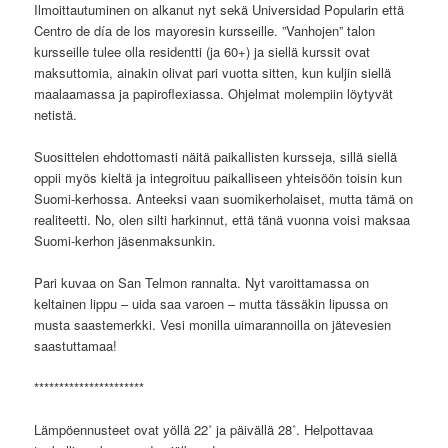
Ilmoittautuminen on alkanut nyt sekä Universidad Popularin että
Centro de día de los mayoresin kursseille. ”Vanhojen” talon
kursseille tulee olla residentti (ja 60+) ja siellä kurssit ovat
maksuttomia, ainakin olivat pari vuotta sitten, kun kuljin siellä
maalaamassa ja papiroflexiassa. Ohjelmat molempiin löytyvät
netistä.
Suosittelen ehdottomasti näitä paikallisten kursseja, sillä siellä
oppii myös kieltä ja integroituu paikalliseen yhteisöön toisin kun
Suomi-kerhossa. Anteeksi vaan suomikerholaiset, mutta tämä on
realiteetti. No, olen silti harkinnut, että tänä vuonna voisi maksaa
Suomi-kerhon jäsenmaksunkin.
Pari kuvaa on San Telmon rannalta. Nyt varoittamassa on
keltainen lippu – uida saa varoen – mutta tässäkin lipussa on
musta saastemerkki. Vesi monilla uimarannoilla on jätevesien
saastuttamaa!
**********************
Lämpöennusteet ovat yöllä 22˚ ja päivällä 28˚. Helpottavaa