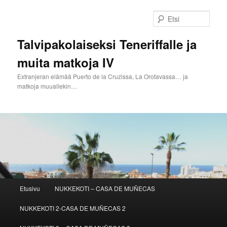
Siirry
sisältöön
Etsi
Talvipakolaiseksi Teneriffalle ja
muita matkoja IV
Extranjeran elämää Puerto de la Cruzissa, La Orotavassa… ja
matkoja muuallekin…
Päävalikko
Etusivu
NUKKEKOTI – CASA DE MUÑECAS
NUKKEKOTI 2-CASA DE MUÑECAS 2