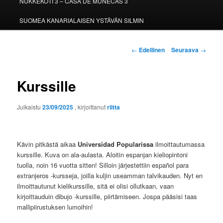
NUKKEKOTI 3 – CASA DE MUÑECAS 3
SUOMEA KANARIALAISEN YSTÄVÄN SILMIN
Artikkelien
←
Edellinen
Seuraava
→
selaus
Kurssille
Julkaistu
23/09/2025
, kirjoittanut
riitta
Kävin pitkästä aikaa
Universidad Popularissa
ilmoittautumassa
kurssille. Kuva on ala-aulasta. Aloitin espanjan kieliopintoni
tuolla, noin 16 vuotta sitten! Silloin järjestettiin español para
extranjeros -kursseja, joilla kuljin useamman talvikauden. Nyt en
ilmoittautunut kielikurssille, sitä ei olisi ollutkaan, vaan
kirjoittauduin dibujo -kurssille, piirtämiseen. Jospa pääsisi taas
mallipiirustuksen lumoihin!