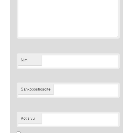
Nimi
Sähköpostiosoite
Kotisivu