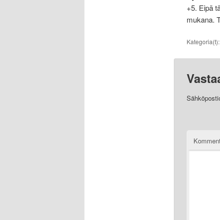
+5. Eipä t
mukana. Tu
Kategoria(t)
Vasta
Sähköpostios
Komment