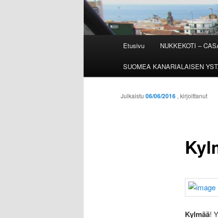
Päävalikko
Etusivu
NUKKEKOTI – CA
SUOMEA KANARIALAISEN YST
Julkaistu
06/06/2016
, kirjoittanut
Kyl
Kylmää
! 