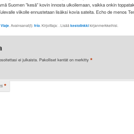
ämä Suomen ”kesä” kovin innosta ulkoilemaan, vaikka onkin toppatak
levalle viikolle ennustetaan lisäksi kovia sateita. Echo de menos Ten
:
Viaje
. Avainsanat(t):
frío
. Kirjoittaja:
. Lisää
kestolinkki
kirjanmerkkeihisi.
a
*
oitettasi ei julkaista.
Pakolliset kentät on merkitty
*
ti