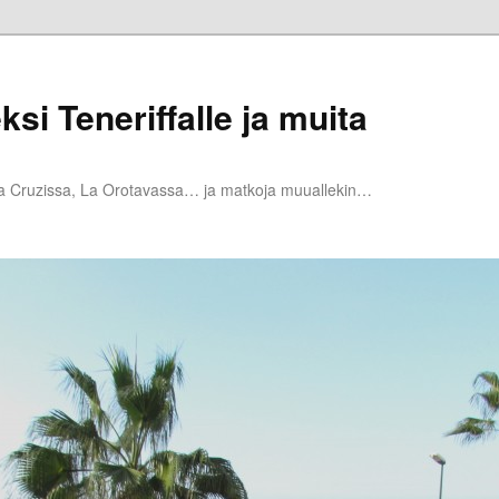
ksi Teneriffalle ja muita
la Cruzissa, La Orotavassa… ja matkoja muuallekin…