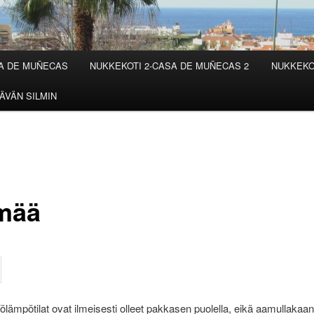
SA DE MUÑECAS
NUKKEKOTI 2-CASA DE MUÑECAS 2
NUKKEKO
ÄVÄN SILMIN
mää
Yölämpötilat ovat ilmeisesti olleet pakkasen puolella, eikä aamullakaan 