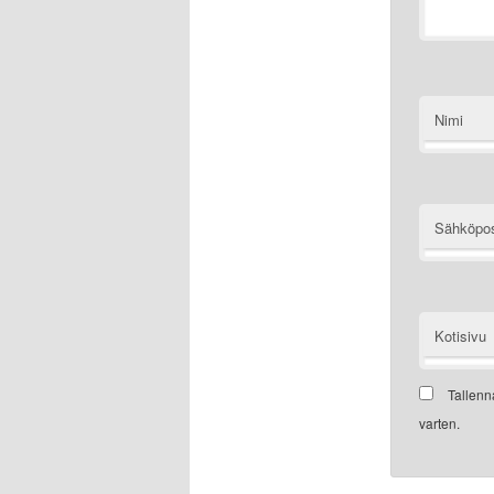
Nimi
Sähköpos
Kotisivu
Tallenn
varten.