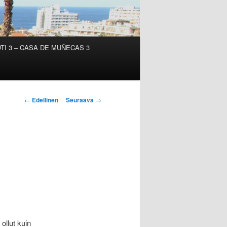
TI 3 – CASA DE MUÑECAS 3
Artikkelien
←
Edellinen
Seuraava
→
selaus
ollut kuin