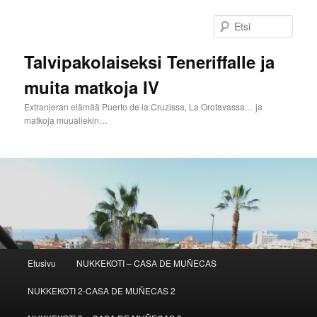
Siirry
sisältöön
Etsi
Talvipakolaiseksi Teneriffalle ja
muita matkoja IV
Extranjeran elämää Puerto de la Cruzissa, La Orotavassa… ja
matkoja muuallekin…
Päävalikko
Etusivu
NUKKEKOTI – CASA DE MUÑECAS
NUKKEKOTI 2-CASA DE MUÑECAS 2