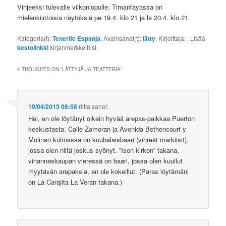
Vihjeeksi tulevalle viikonlopulle: Timanfayassa on
mielenkiintoisia näytöksiä pe 19.4. klo 21 ja la 20.4. klo 21.
Kategoria(t):
Tenerife Espanja
. Avainsanat(t):
lätty
. Kirjoittaja:
. Lisää
kestolinkki
kirjanmerkkeihisi.
4 THOUGHTS ON “
LÄTTYJÄ JA TEATTERIA
”
19/04/2013 08:58
riitta
sanoi:
Hei, en ole löytänyt oikein hyvää arepas-paikkaa Puerton
keskustasta. Calle Zamoran ja Avenida Bethencourt y
Molinan kulmassa on kuubalaisbaari (vihreät markiisit),
jossa olen niitä joskus syönyt. ”Ison kirkon” takana,
vihanneskaupan vieressä on baari, jossa olen kuullut
myytävän arepaksia, en ole kokeillut. (Paras löytämäni
on La Carajita La Veran takana.)