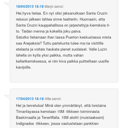
18/04/2013 18:18
Marjo
sanoi:
Hei,hyva tietaa. En nyt olisi jaksanutkaan Santa Cruzin
reissun jalkeen lahtea sinne teatteriin. Huomasin, etta
Santa Cruzin kauppahallissa on jarjestettyja kierroksia ti-
to. Taidan menna ja kokeilla joku paiva.
Satutko tietamaan ihan tassa Puerton keskustassa mista
saa Arepaksia? Tuttu pariskunta tulee ma:na visiitille
etelasta ja voitais haukata pienet suolaiset. Valle Luzin
lahella on kylla yksi paikka, mutta vahan
kellarikerroksessa, ei niin kiva paikka puitteiltaan uusille
kavijoille.
17/04/2013 18:18
riitta
sanoi:
Hei ja tervetuloa! Minä olen ymmärtänyt, että torstaina
Timanfayassa kerrotaan 15M -liikkeen toiminnasta
Baskimaalla ja Teneriffalla. 15M aloitti (muistaakseni)
Indignados -liikkeen, jossa vastustetaan pankkien