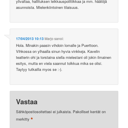
ylivaltaa, hallituksen leikkauspolitiikkaa ja mm. häätöjä
asunnoista. Mielenkiintoinen tilaisuus.
17/04/2013 10:13
Marjo
sanoi:
Hola. Minakin paasin vihdoin lomalle ja Puerttoon.
Vihkossa on ylhaalla sinun hyvia vinkkeja. Kavelin
teatterin ohi ja torstaina siella mielestani oli jokin ilmainen
esitys, mutta en viela saannut tolkkua mika se olisi.
Taytyy tutkailla myos se :-).
Vastaa
Sähköpostiosoitettasi ei julkaista.
Pakolliset kentät on
*
merkitty