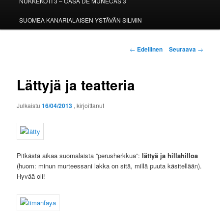
NUKKEKOTI 3 – CASA DE MUÑECAS 3
SUOMEA KANARIALAISEN YSTÄVÄN SILMIN
Artikkelien
←
Edellinen
Seuraava
→
selaus
Lättyjä ja teatteria
Julkaistu
16/04/2013
, kirjoittanut
Pitkästä aikaa suomalaista ”perusherkkua”:
lättyä ja hillahilloa
(huom: minun murteessani lakka on sitä, millä puuta käsitellään).
Hyvää oli!