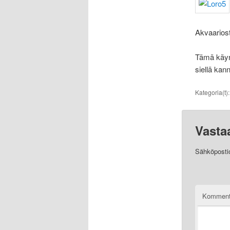
Akvaariost
Tämä käynt
siellä kan
Kategoria(t)
Vasta
Sähköpostios
Komment