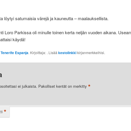
a löytyi satumaisia värejä ja kauneutta – maalauksellista.
i Loro Parkissa oli minulle toinen kerta neljän vuoden aikana. Usea
nattaisi käydä!
:
Tenerife Espanja
. Kirjoittaja:
. Lisää
kestolinkki
kirjanmerkkeihisi.
a
*
oitettasi ei julkaista.
Pakolliset kentät on merkitty
*
ti