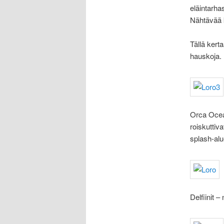
eläintarha
Nähtävää k
Tällä kert
hauskoja.
Orca Ocean
roiskuttiva
splash-alue
Delfiinit –