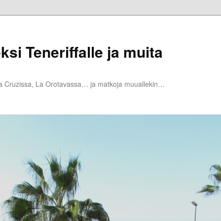
ksi Teneriffalle ja muita
la Cruzissa, La Orotavassa… ja matkoja muuallekin…