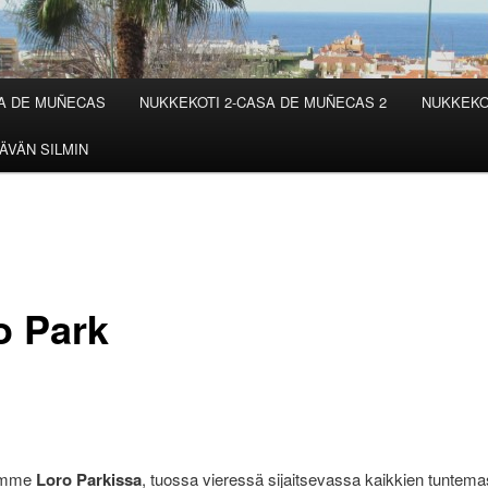
SA DE MUÑECAS
NUKKEKOTI 2-CASA DE MUÑECAS 2
NUKKEKO
ÄVÄN SILMIN
o Park
vimme
Loro Parkissa
, tuossa vieressä sijaitsevassa kaikkien tuntem