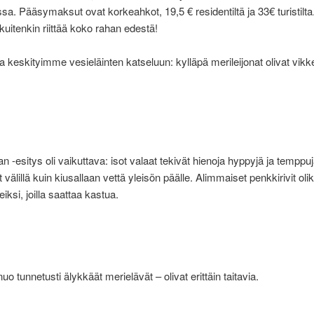
ssa. Pääsymaksut ovat korkeahkot, 19,5 € residentiltä ja 33€ turistilta
uitenkin riittää koko rahan edestä!
aa keskityimme vesieläinten katseluun: kylläpä merileijonat olivat vikke
 -esitys oli vaikuttava: isot valaat tekivät hienoja hyppyjä ja temppuj
t välillä kuin kiusallaan vettä yleisön päälle. Alimmaiset penkkirivit oli
iksi, joilla saattaa kastua.
 nuo tunnetusti älykkäät merielävät – olivat erittäin taitavia.