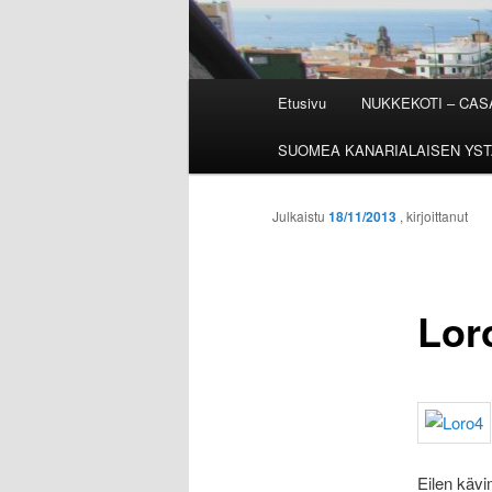
Päävalikko
Etusivu
NUKKEKOTI – CA
SUOMEA KANARIALAISEN YST
Julkaistu
18/11/2013
, kirjoittanut
Lor
Eilen kä