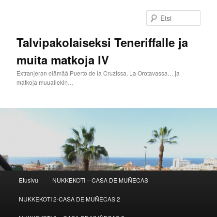
Siirry
sisältöön
Etsi
Talvipakolaiseksi Teneriffalle ja
muita matkoja IV
Extranjeran elämää Puerto de la Cruzissa, La Orotavassa… ja
matkoja muuallekin…
Päävalikko
Etusivu
NUKKEKOTI – CASA DE MUÑECAS
NUKKEKOTI 2-CASA DE MUÑECAS 2