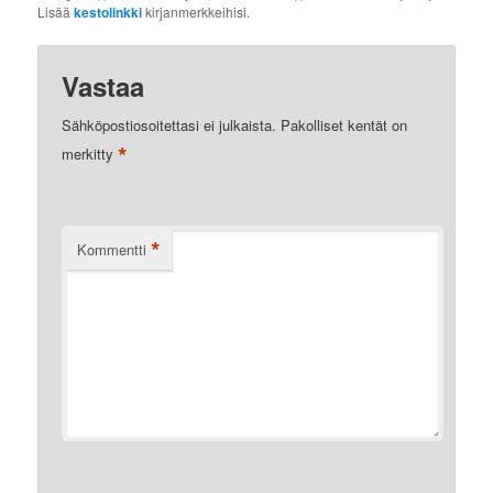
Lisää
kestolinkki
kirjanmerkkeihisi.
Vastaa
Sähköpostiosoitettasi ei julkaista.
Pakolliset kentät on
*
merkitty
*
Kommentti