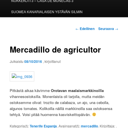
NUKKEKOTI 3 – CASA DE MUÑECAS 3
SUOMEA KANARIALAISEN YSTÄVÄN SILMIN
Artikkelien
←
Edellinen
Seuraava
→
selaus
Mercadillo de agricultor
Julkaistu
08/10/2016
, kirjoittanut
Pitkästä aikaa kävimme
Orotavan maalaismarkkinoilla
vihannesostoksilla. Monenlaista oli tarjolla, mutta meidän
ostoksemme olivat: trozito de calabaza, un ajo, una cebolla,
algunos tomates. Kolikoilla näillä markkinoilla saa ostoksensa
tehtyä. Voisi pitää huomenna kasviskeittopäivän.
Kategoria(t):
Tenerife Espanja
. Avainsanat(t):
mercadillo
. Kirjoittaja:
.