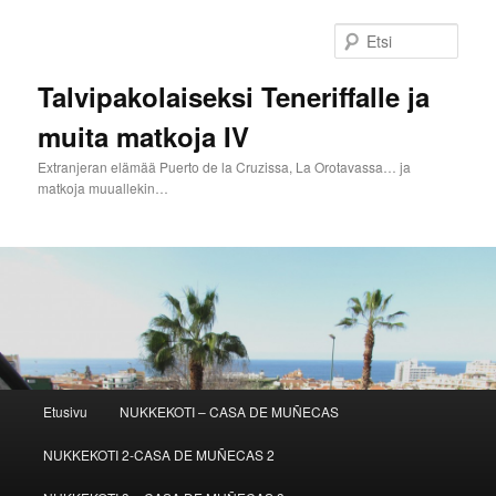
Siirry
sisältöön
Etsi
Talvipakolaiseksi Teneriffalle ja
muita matkoja IV
Extranjeran elämää Puerto de la Cruzissa, La Orotavassa… ja
matkoja muuallekin…
Päävalikko
Etusivu
NUKKEKOTI – CASA DE MUÑECAS
NUKKEKOTI 2-CASA DE MUÑECAS 2