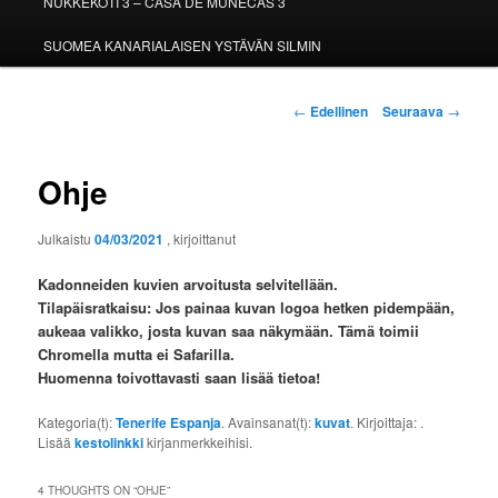
NUKKEKOTI 3 – CASA DE MUÑECAS 3
SUOMEA KANARIALAISEN YSTÄVÄN SILMIN
Artikkelien
←
Edellinen
Seuraava
→
selaus
Ohje
Julkaistu
04/03/2021
, kirjoittanut
Kadonneiden kuvien arvoitusta selvitellään.
Tilapäisratkaisu: Jos painaa kuvan logoa hetken pidempään,
aukeaa valikko, josta kuvan saa näkymään. Tämä toimii
Chromella mutta ei Safarilla.
Huomenna toivottavasti saan lisää tietoa!
Kategoria(t):
Tenerife Espanja
. Avainsanat(t):
kuvat
. Kirjoittaja:
.
Lisää
kestolinkki
kirjanmerkkeihisi.
4 THOUGHTS ON “
OHJE
”