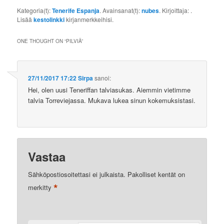
Kategoria(t):
Tenerife Espanja
. Avainsanat(t):
nubes
. Kirjoittaja:
.
Lisää
kestolinkki
kirjanmerkkeihisi.
ONE THOUGHT ON “
PILVIÄ
”
27/11/2017 17:22
Sirpa
sanoi:
Hei, olen uusi Teneriffan talviasukas. Aiemmin vietimme
talvia Torreviejassa. Mukava lukea sinun kokemuksistasi.
Vastaa
Sähköpostiosoitettasi ei julkaista.
Pakolliset kentät on
*
merkitty