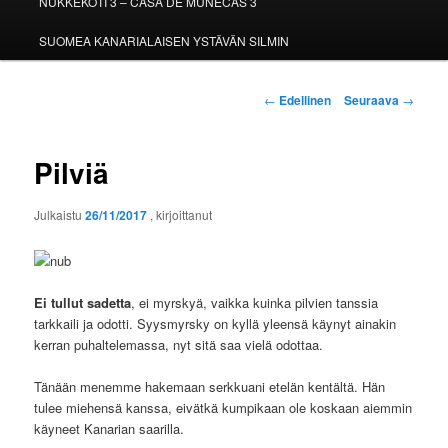
NUKKEKOTI 3 – CASA DE MUÑECAS 3
SUOMEA KANARIALAISEN YSTÄVÄN SILMIN
Artikkelien
←
Edellinen
Seuraava
→
selaus
Pilviä
Julkaistu
26/11/2017
, kirjoittanut
Ei tullut sadetta
, ei myrskyä, vaikka kuinka pilvien tanssia
tarkkaili ja odotti. Syysmyrsky on kyllä yleensä käynyt ainakin
kerran puhaltelemassa, nyt sitä saa vielä odottaa.
Tänään menemme hakemaan serkkuani etelän kentältä. Hän
tulee miehensä kanssa, eivätkä kumpikaan ole koskaan aiemmin
käyneet Kanarian saarilla.