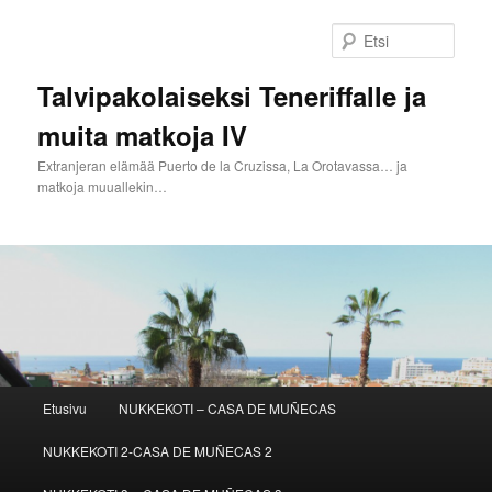
Siirry
sisältöön
Etsi
Talvipakolaiseksi Teneriffalle ja
muita matkoja IV
Extranjeran elämää Puerto de la Cruzissa, La Orotavassa… ja
matkoja muuallekin…
Päävalikko
Etusivu
NUKKEKOTI – CASA DE MUÑECAS
NUKKEKOTI 2-CASA DE MUÑECAS 2