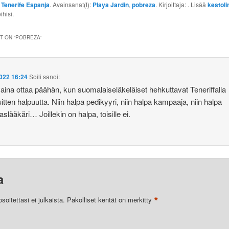
:
Tenerife Espanja
. Avainsanat(t):
Playa Jardin
,
pobreza
. Kirjoittaja:
. Lisää
kestoli
ihisi.
 ON “
POBREZA
”
022 16:24
Soili
sanoi:
aina ottaa päähän, kun suomalaiseläkeläiset hehkuttavat Teneriffalla
uitten halpuutta. Niin halpa pedikyyri, niin halpa kampaaja, niin halpa
lääkäri… Joillekin on halpa, toisille ei.
a
*
oitettasi ei julkaista.
Pakolliset kentät on merkitty