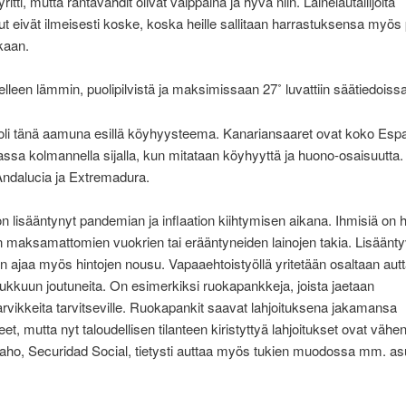
tti, mutta rantavahdit olivat valppaina ja hyvä niin. Lainelautailijoita
put eivät ilmeisesti koske, koska heille sallitaan harrastuksensa myös
ikaan.
lleen lämmin, puolipilvistä ja maksimissaan 27˚ luvattiin säätiedoissa
 oli tänä aamuna esillä köyhyysteema. Kanariansaaret ovat koko Esp
ssa kolmannella sijalla, kun mitataan köyhyyttä ja huono-osaisuutta.
ndalucia ja Extremadura.
 lisääntynyt pandemian ja inflaation kiihtymisen aikana. Ihmisiä on 
 maksamattomien vuokrien tai erääntyneiden lainojen takia. Lisäänt
 ajaa myös hintojen nousu. Vapaaehtoistyöllä yritetään osaltaan aut
kkuun joutuneita. On esimerkiksi ruokapankkeja, joista jaetaan
arvikkeita tarvitseville. Ruokapankit saavat lahjoituksena jakamansa
eet, mutta nyt taloudellisen tilanteen kiristyttyä lahjoitukset ovat vähe
 taho, Securidad Social, tietysti auttaa myös tukien muodossa mm. as