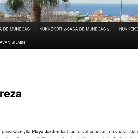
SA DE MUÑECAS
NUKKEKOTI 2-CASA DE MUÑECAS 2
NUKKEKO
ÄVÄN SILMIN
reza
t päiväkävelyltä
Playa Jardinilta
. Liput olivat punaiset, on vaarallista 