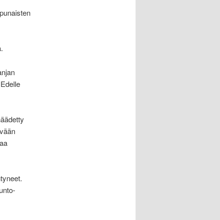
 punaisten
.
anjan
 Edelle
häädetty
yvään
taa
ntyneet.
unto-