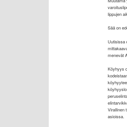
Muutama yri
varoitusli
lippujen a
Sää on ede
Uutisissa
mittakaava
menevät A
Köyhyys on
kodeistaan
köyhyyteen
köyhyyslou
peruselint
elintarvikk
Virallinen
asioissa.