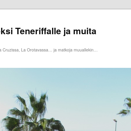
ksi Teneriffalle ja muita
la Cruzissa, La Orotavassa… ja matkoja muuallekin…