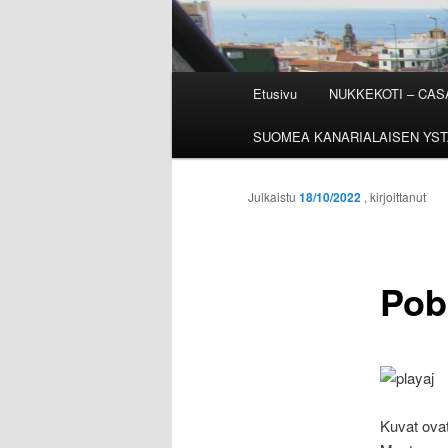
Päävalikko
Etusivu
NUKKEKOTI – CA
SUOMEA KANARIALAISEN YST
Julkaistu
18/10/2022
, kirjoittanut
Pob
Kuvat ova