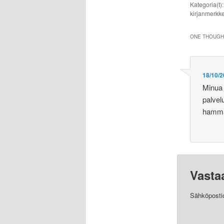
Kategoria(t)
kirjanmerkke
ONE THOUGHT
18/10/2
Minua 
palvel
hammas
Vasta
Sähköpostios