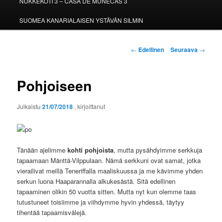
NUKKEKOTI 3 – CASA DE MUÑECAS 3
SUOMEA KANARIALAISEN YSTÄVÄN SILMIN
Artikkelien
←
Edellinen
Seuraava
→
selaus
Pohjoiseen
Julkaistu
21/07/2018
, kirjoittanut
Tänään ajelimme
kohti pohjoista
, mutta pysähdyimme serkkuja
tapaamaan Mänttä-Vilppulaan. Nämä serkkuni ovat samat, jotka
vierailivat meillä Teneriffalla maaliskuussa ja me kävimme yhden
serkun luona Haaparannalla alkukesästä. Sitä edellinen
tapaaminen olikin 50 vuotta sitten. Mutta nyt kun olemme taas
tutustuneet toisiimme ja viihdymme hyvin yhdessä, täytyy
tihentää tapaamisvälejä.