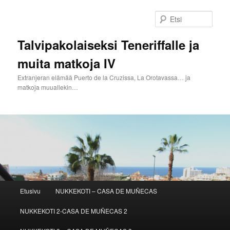
Siirry
sisältöön
Etsi
Talvipakolaiseksi Teneriffalle ja
muita matkoja IV
Extranjeran elämää Puerto de la Cruzissa, La Orotavassa… ja
matkoja muuallekin…
Päävalikko
Etusivu
NUKKEKOTI – CASA DE MUÑECAS
NUKKEKOTI 2-CASA DE MUÑECAS 2