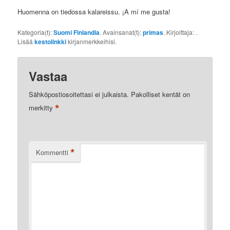
Huomenna on tiedossa kalareissu. ¡A mí me gusta!
Kategoria(t):
Suomi Finlandia
. Avainsanat(t):
primas
. Kirjoittaja:
.
Lisää
kestolinkki
kirjanmerkkeihisi.
Vastaa
Sähköpostiosoitettasi ei julkaista.
Pakolliset kentät on
*
merkitty
*
Kommentti