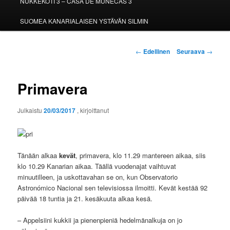
NUKKEKOTI 3 – CASA DE MUÑECAS 3
SUOMEA KANARIALAISEN YSTÄVÄN SILMIN
Artikkelien
←
Edellinen
Seuraava
→
selaus
Primavera
Julkaistu
20/03/2017
, kirjoittanut
Tänään alkaa
kevät
, primavera, klo 11.29 mantereen aikaa, siis
klo 10.29 Kanarian aikaa. Täällä vuodenajat vaihtuvat
minuutilleen, ja uskottavahan se on, kun Observatorio
Astronómico Nacional sen televisiossa ilmoitti. Kevät kestää 92
päivää 18 tuntia ja 21. kesäkuuta alkaa kesä.
– Appelsiini kukkii ja pienenpieniä hedelmänalkuja on jo