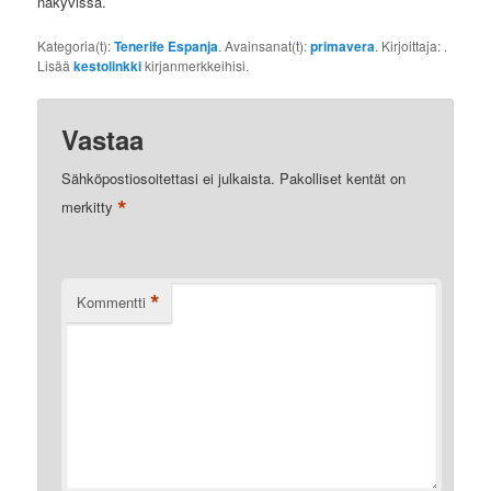
näkyvissä.
Kategoria(t):
Tenerife Espanja
. Avainsanat(t):
primavera
. Kirjoittaja:
.
Lisää
kestolinkki
kirjanmerkkeihisi.
Vastaa
Sähköpostiosoitettasi ei julkaista.
Pakolliset kentät on
*
merkitty
*
Kommentti