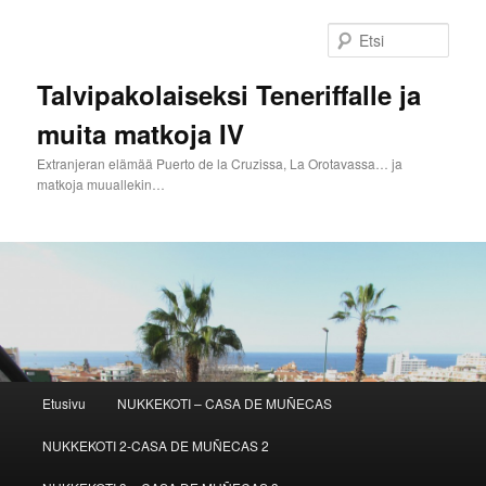
Siirry
sisältöön
Etsi
Talvipakolaiseksi Teneriffalle ja
muita matkoja IV
Extranjeran elämää Puerto de la Cruzissa, La Orotavassa… ja
matkoja muuallekin…
Päävalikko
Etusivu
NUKKEKOTI – CASA DE MUÑECAS
NUKKEKOTI 2-CASA DE MUÑECAS 2