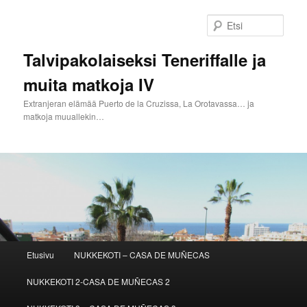
Siirry
sisältöön
Etsi
Talvipakolaiseksi Teneriffalle ja
muita matkoja IV
Extranjeran elämää Puerto de la Cruzissa, La Orotavassa… ja
matkoja muuallekin…
Päävalikko
Etusivu
NUKKEKOTI – CASA DE MUÑECAS
NUKKEKOTI 2-CASA DE MUÑECAS 2