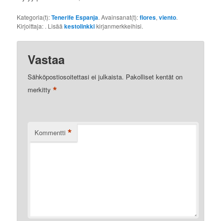
Kategoria(t):
Tenerife Espanja
. Avainsanat(t):
flores
,
viento
.
Kirjoittaja:
. Lisää
kestolinkki
kirjanmerkkeihisi.
Vastaa
Sähköpostiosoitettasi ei julkaista.
Pakolliset kentät on
*
merkitty
*
Kommentti