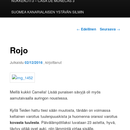
NUKKEKOTI 3 – CASA DE MUÑECAS 3
SUOMEA KANARIALAISEN YSTÄVÄN SILMIN
Artikkelien
←
Edellinen
Seuraava
→
selaus
Rojo
Julkaistu
02/12/2016
, kirjoittanut
Meillä kukkii Camelia! Lisää punaisen sävyjä oli myös
aamutaivaalla auringon noustessa.
Kyllä Teiden hattu tiesi sään muutosta, tänään on voimassa
keltainen varoitus tuulenpuuskista ja huomenna oranssi varoitus
kovasta tuulesta
. Päivälämpötilaksi luvataan 23 astetta, hyvä,
täytyy pitää ovet auki, niin lämmintä virtaa sisälle.