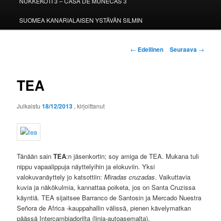
NUKKEKOTI 3 – CASA DE MUÑECAS 3
SUOMEA KANARIALAISEN YSTÄVÄN SILMIN
Artikkelien
←
Edellinen
Seuraava
→
selaus
TEA
Julkaistu
18/12/2013
, kirjoittanut
Tänään sain
TEA
:n jäsenkortin; soy amiga de TEA. Mukana tuli
nippu vapaalippuja näyttelyihin ja elokuviin. Yksi
valokuvanäyttely jo katsottiin:
Miradas cruzadas
. Vaikuttavia
kuvia ja näkökulmia, kannattaa poiketa, jos on Santa Cruzissa
käyntiä. TEA sijaitsee Barranco de Santosin ja Mercado Nuestra
Señora de Africa -kauppahallin välissä, pienen kävelymatkan
päässä Intercambiadorilta (linja-autoasemalta).