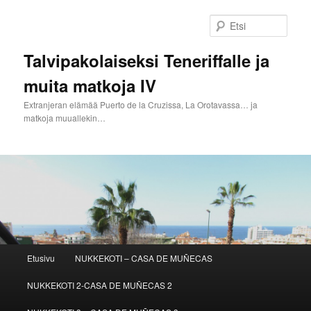
Siirry
sisältöön
Etsi
Talvipakolaiseksi Teneriffalle ja
muita matkoja IV
Extranjeran elämää Puerto de la Cruzissa, La Orotavassa… ja
matkoja muuallekin…
Päävalikko
Etusivu
NUKKEKOTI – CASA DE MUÑECAS
NUKKEKOTI 2-CASA DE MUÑECAS 2