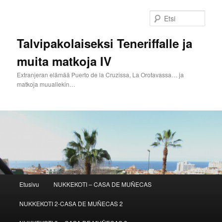
Siirry
sisältöön
Etsi
Talvipakolaiseksi Teneriffalle ja
muita matkoja IV
Extranjeran elämää Puerto de la Cruzissa, La Orotavassa… ja
matkoja muuallekin…
Päävalikko
Etusivu
NUKKEKOTI – CASA DE MUÑECAS
NUKKEKOTI 2-CASA DE MUÑECAS 2