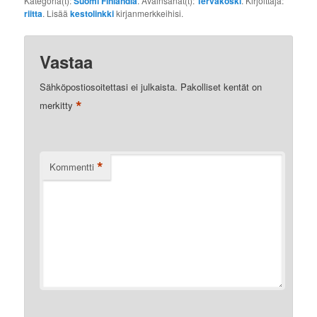
Kategoria(t):
Suomi Finlandia
. Avainsanat(t):
Tervakoski
. Kirjoittaja:
riitta
. Lisää
kestolinkki
kirjanmerkkeihisi.
Vastaa
Sähköpostiosoitettasi ei julkaista.
Pakolliset kentät on
*
merkitty
*
Kommentti