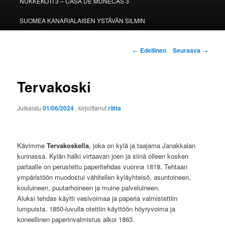
NUKKEKOTI 3 – CASA DE MUÑECAS 3
SUOMEA KANARIALAISEN YSTÄVÄN SILMIN
Artikkelien
←
Edellinen
Seuraava
→
selaus
Tervakoski
Julkaistu
01/06/2024
, kirjoittanut
riitta
Kävimme
Tervakoskella
, joka on kylä ja taajama Janakkalan
kunnassa. Kylän halki virtaavan joen ja siinä olleen kosken
partaalle on perustettu paperitehdas vuonna 1818. Tehtaan
ympäristöön muodostui vähitellen kyläyhteisö, asuntoineen,
kouluineen, puutarhoineen ja muine palveluineen.
Aluksi tehdas käytti vesivoimaa ja paperia valmistettiin
lumpuista. 1850-luvulla otettiin käyttöön höyryvoima ja
koneellinen paperinvalmistus alkoi 1863.