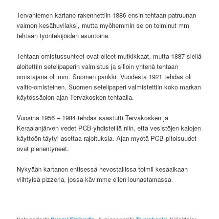
Tervaniemen kartano rakennettiin 1886 ensin tehtaan patruunan
vaimon kesähuvilaksi, mutta myöhemmin se on toiminut mm
tehtaan työntekijöiden asuntoina.
Tehtaan omistussuhteet ovat olleet mutkikkaat, mutta 1887 siellä
aloitettiin setelipaperin valmistus ja silloin yhtenä tehtaan
omistajana oli mm. Suomen pankki. Vuodesta 1921 tehdas oli
valtio-omisteinen. Suomen setelipaperi valmistettiin koko markan
käytössäolon ajan Tervakosken tehtaalla.
Vuosina 1956 – 1984 tehdas saastutti Tervakosken ja
Keraalanjärven vedet PCB-yhdisteillä niin, että vesistöjen kalojen
käyttöön täytyi asettaa rajoituksia. Ajan myötä PCB-pitoisuudet
ovat pienentyneet.
Nykyään kartanon entisessä hevostallissa toimii kesäaikaan
viihtyisä pizzeria, jossa kävimme eilen lounastamassa.