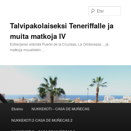
Siirry
sisältöön
Etsi
Talvipakolaiseksi Teneriffalle ja
muita matkoja IV
Extranjeran elämää Puerto de la Cruzissa, La Orotavassa… ja
matkoja muuallekin…
Päävalikko
Etusivu
NUKKEKOTI – CASA DE MUÑECAS
NUKKEKOTI 2-CASA DE MUÑECAS 2