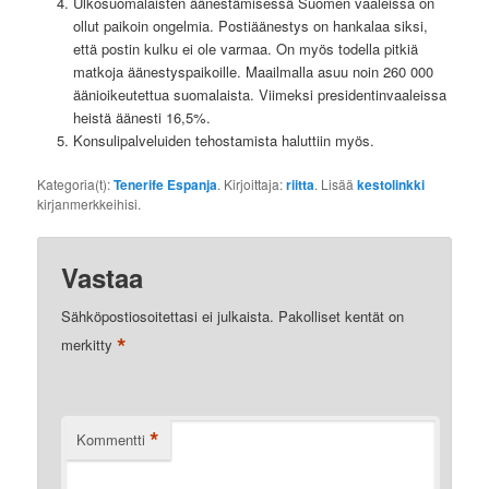
Ulkosuomalaisten äänestämisessä Suomen vaaleissa on
ollut paikoin ongelmia. Postiäänestys on hankalaa siksi,
että postin kulku ei ole varmaa. On myös todella pitkiä
matkoja äänestyspaikoille. Maailmalla asuu noin 260 000
äänioikeutettua suomalaista. Viimeksi presidentinvaaleissa
heistä äänesti 16,5%.
Konsulipalveluiden tehostamista haluttiin myös.
Kategoria(t):
Tenerife Espanja
. Kirjoittaja:
riitta
. Lisää
kestolinkki
kirjanmerkkeihisi.
Vastaa
Sähköpostiosoitettasi ei julkaista.
Pakolliset kentät on
*
merkitty
*
Kommentti