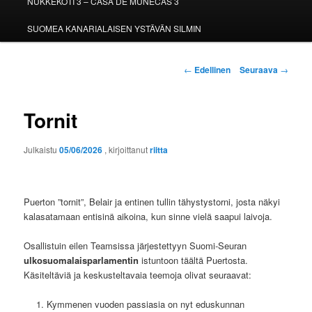
NUKKEKOTI 3 – CASA DE MUÑECAS 3
SUOMEA KANARIALAISEN YSTÄVÄN SILMIN
Artikkelien
←
Edellinen
Seuraava
→
selaus
Tornit
Julkaistu
05/06/2026
, kirjoittanut
riitta
Puerton ”tornit”, Belair ja entinen tullin tähystystorni, josta näkyi
kalasatamaan entisinä aikoina, kun sinne vielä saapui laivoja.
Osallistuin eilen Teamsissa järjestettyyn Suomi-Seuran
ulkosuomalaisparlamentin
istuntoon täältä Puertosta.
Käsiteltäviä ja keskusteltavaia teemoja olivat seuraavat:
Kymmenen vuoden passiasia on nyt eduskunnan