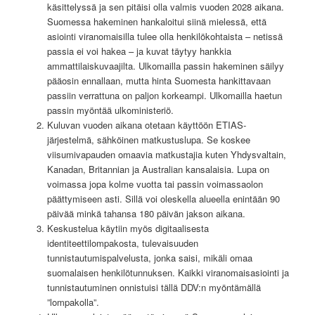
käsittelyssä ja sen pitäisi olla valmis vuoden 2028 aikana.
Suomessa hakeminen hankaloitui siinä mielessä, että
asiointi viranomaisilla tulee olla henkilökohtaista – netissä
passia ei voi hakea – ja kuvat täytyy hankkia
ammattilaiskuvaajilta. Ulkomailla passin hakeminen säilyy
pääosin ennallaan, mutta hinta Suomesta hankittavaan
passiin verrattuna on paljon korkeampi. Ulkomailla haetun
passin myöntää ulkoministeriö.
Kuluvan vuoden aikana otetaan käyttöön ETIAS-
järjestelmä, sähköinen matkustuslupa. Se koskee
viisumivapauden omaavia matkustajia kuten Yhdysvaltain,
Kanadan, Britannian ja Australian kansalaisia. Lupa on
voimassa jopa kolme vuotta tai passin voimassaolon
päättymiseen asti. Sillä voi oleskella alueella enintään 90
päivää minkä tahansa 180 päivän jakson aikana.
Keskustelua käytiin myös digitaalisesta
identiteettilompakosta, tulevaisuuden
tunnistautumispalvelusta, jonka saisi, mikäli omaa
suomalaisen henkilötunnuksen. Kaikki viranomaisasiointi ja
tunnistautuminen onnistuisi tällä DDV:n myöntämällä
”lompakolla”.