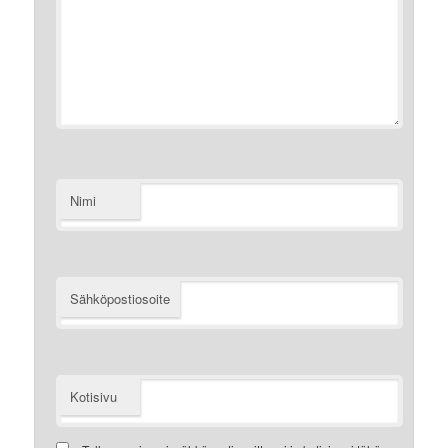
Nimi
Sähköpostiosoite
Kotisivu