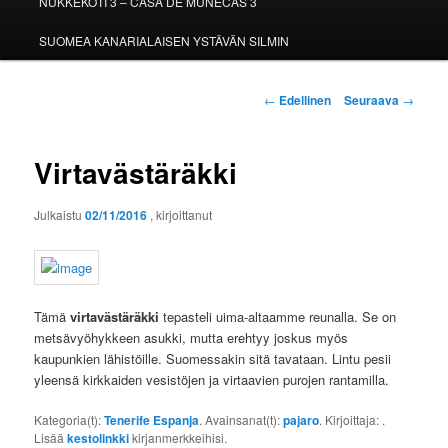
NUKKEKOTI 3 – CASA DE MUÑECAS 3
SUOMEA KANARIALAISEN YSTÄVÄN SILMIN
Artikkelien
←
Edellinen
Seuraava
→
selaus
Virtavästäräkki
Julkaistu
02/11/2016
, kirjoittanut
Tämä
virtavästäräkki
tepasteli uima-altaamme reunalla. Se on
metsävyöhykkeen asukki, mutta erehtyy joskus myös
kaupunkien lähistöille. Suomessakin sitä tavataan. Lintu pesii
yleensä kirkkaiden vesistöjen ja virtaavien purojen rantamilla.
Kategoria(t):
Tenerife Espanja
. Avainsanat(t):
pajaro
. Kirjoittaja:
.
Lisää
kestolinkki
kirjanmerkkeihisi.