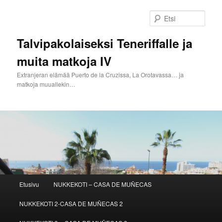
Siirry
sisältöön
Etsi
Talvipakolaiseksi Teneriffalle ja
muita matkoja IV
Extranjeran elämää Puerto de la Cruzissa, La Orotavassa… ja
matkoja muuallekin…
Päävalikko
Etusivu
NUKKEKOTI – CASA DE MUÑECAS
NUKKEKOTI 2-CASA DE MUÑECAS 2