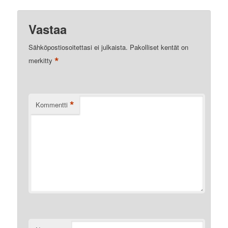
Vastaa
Sähköpostiosoitettasi ei julkaista.
Pakolliset kentät on
*
merkitty
*
Kommentti