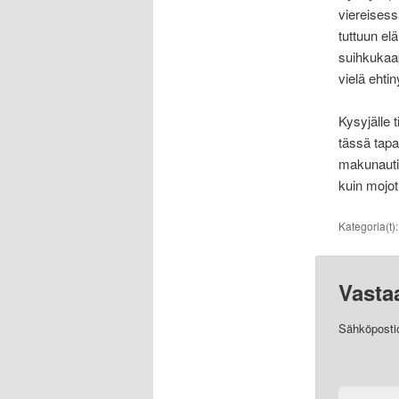
viereisess
tuttuun el
suihkukaap
vielä ehtin
Kysyjälle 
tässä tapa
makunautin
kuin mojot
Kategoria(t)
Vasta
Sähköpostios