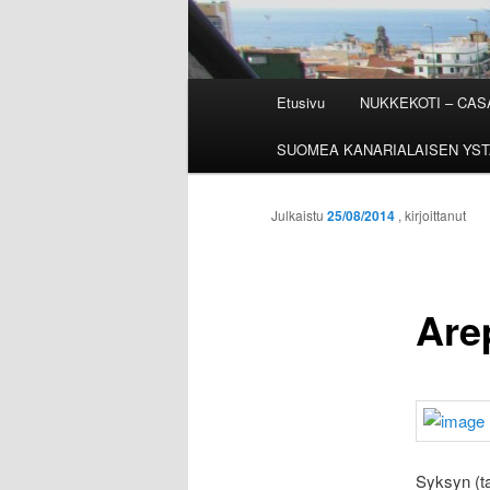
Päävalikko
Etusivu
NUKKEKOTI – CA
SUOMEA KANARIALAISEN YST
Julkaistu
25/08/2014
, kirjoittanut
Are
Syksyn (t