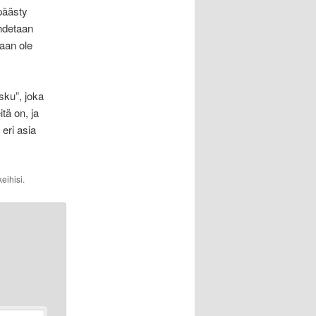
 päästy
ihdetaan
aan ole
sku”, joka
tä on, ja
eri asia
eihisi.