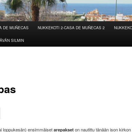
SA DE MUÑECAS
NUKKEKOTI 2-CASA DE MUÑECAS 2
NUKKEKO
ÄVÄN SILMIN
pas
ai loppukesän) ensimmäiset
arepakset
on nautittu tänään ison kirkon