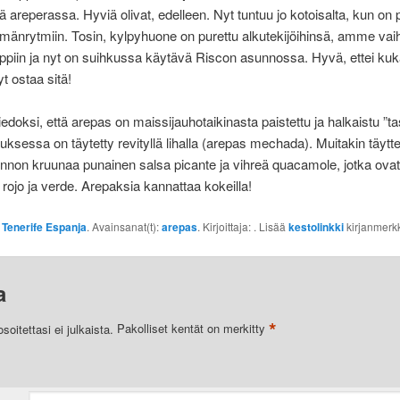
ä areperassa. Hyviä olivat, edelleen. Nyt tuntuu jo kotoisalta, kun on
ämänrytmiin. Tosin, kylpyhuone on purettu alkutekijöihinsä, amme va
piin ja nyt on suihkussa käytävä Riscon asunnossa. Hyvä, ettei kuk
yt ostaa sitä!
tiedoksi, että arepas on maissijauhotaikinasta paistettu ja halkaistu ”ta
uksessa on täytetty revityllä lihalla (arepas mechada). Muitakin täyttei
non kruunaa punainen salsa picante ja vihreä quacamole, jotka ovat 
 rojo ja verde. Arepaksia kannattaa kokeilla!
:
Tenerife Espanja
. Avainsanat(t):
arepas
. Kirjoittaja:
. Lisää
kestolinkki
kirjanmerkk
a
*
oitettasi ei julkaista.
Pakolliset kentät on merkitty