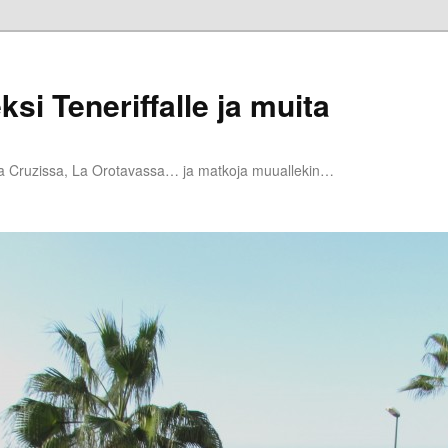
ksi Teneriffalle ja muita
la Cruzissa, La Orotavassa… ja matkoja muuallekin…