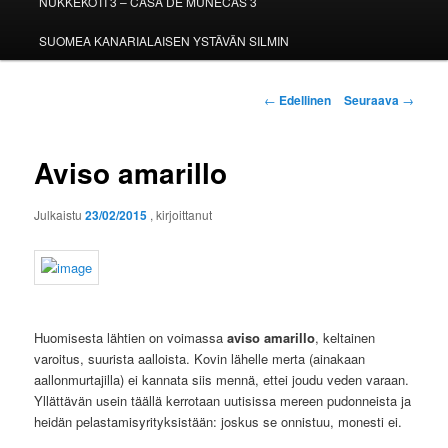
NUKKEKOTI 3 – CASA DE MUÑECAS 3
SUOMEA KANARIALAISEN YSTÄVÄN SILMIN
Artikkelien
←
Edellinen
Seuraava
→
selaus
Aviso amarillo
Julkaistu
23/02/2015
, kirjoittanut
Huomisesta lähtien on voimassa
aviso amarillo
, keltainen
varoitus, suurista aalloista. Kovin lähelle merta (ainakaan
aallonmurtajilla) ei kannata siis mennä, ettei joudu veden varaan.
Yllättävän usein täällä kerrotaan uutisissa mereen pudonneista ja
heidän pelastamisyrityksistään: joskus se onnistuu, monesti ei.