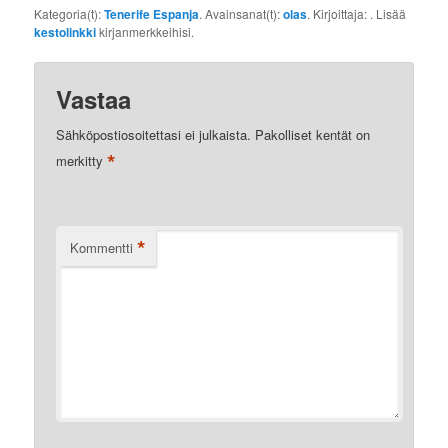
Kategoria(t):
Tenerife Espanja
. Avainsanat(t):
olas
. Kirjoittaja:
. Lisää
kestolinkki
kirjanmerkkeihisi.
Vastaa
Sähköpostiosoitettasi ei julkaista.
Pakolliset kentät on
*
merkitty
*
Kommentti