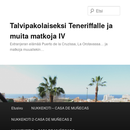
Siirry
sisältöön
Etsi
Talvipakolaiseksi Teneriffalle ja
muita matkoja IV
Extranjeran elämää Puerto de la Cruzissa, La Orotavassa… ja
matkoja muuallekin…
Päävalikko
Etusivu
NUKKEKOTI – CASA DE MUÑECAS
NUKKEKOTI 2-CASA DE MUÑECAS 2