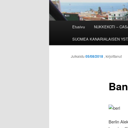
Päävalikko
Etusivu
NUKKEKOTI – CA
SUOMEA KANARIALAISEN YST
Julkaistu
05/08/2018
, kirjoittanut
Ban
Berlin Ale