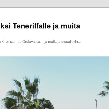
ksi Teneriffalle ja muita
la Cruzissa, La Orotavassa… ja matkoja muuallekin…