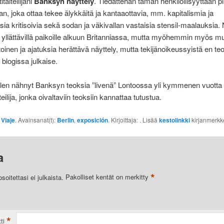
itaiteilijani
Banksyn näyttely
. Tiedättehän tämän henkilöllisyyttään pi
ilijan, joka ottaa tekee älykkäitä ja kantaaottavia, mm. kapitalismia ja
isia kritisoivia sekä sodan ja väkivallan vastaisia stensil-maalauksia. 
 yllättävillä paikoille alkuun Britanniassa, mutta myöhemmin myös mu
toinen ja ajatuksia herättävä näyttely, mutta tekijänoikeussyistä en te
blogissa julkaise.
len nähnyt Banksyn teoksia ”livenä” Lontoossa yli kymmenen vuotta s
eilija, jonka oivaltaviin teoksiin kannattaa tutustua.
:
Viaje
. Avainsanat(t):
Berlin
,
exposición
. Kirjoittaja:
. Lisää
kestolinkki
kirjanmerkke
a
*
oitettasi ei julkaista.
Pakolliset kentät on merkitty
*
ti