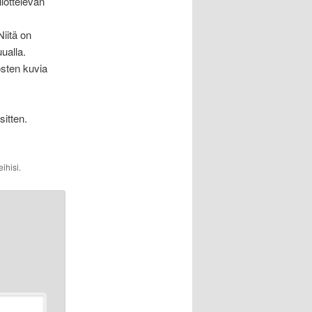
ilottelevan
Niitä on
ualla.
osten kuvia
itten.
ihisi.