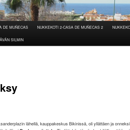
SA DE MUÑECAS
NUKKEKOTI 2-CASA DE MUÑECAS 2
NUKKEKO
ÄVÄN SILMIN
ksy
ksanderplazin lähellä, kauppakeskus Bikinissä, oli yllättäen ja onneksi