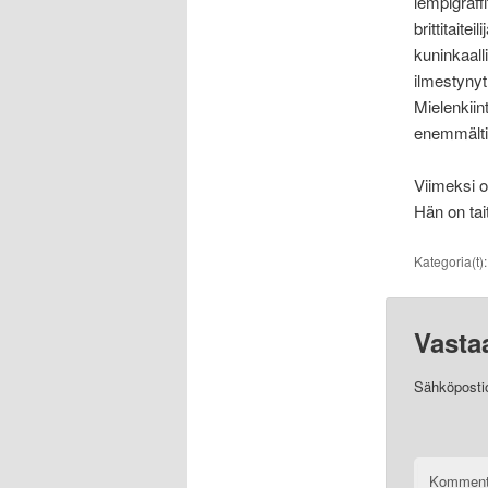
lempigraffit
brittitaite
kuninkaall
ilmestynyt
Mielenkiin
enemmälti 
Viimeksi o
Hän on tait
Kategoria(t)
Vasta
Sähköpostios
Komment