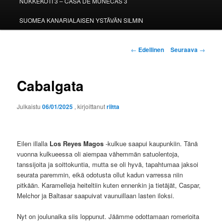
NUKKEKOTI 3 – CASA DE MUÑECAS 3
SUOMEA KANARIALAISEN YSTÄVÄN SILMIN
Artikkelien
←
Edellinen
Seuraava
→
selaus
Cabalgata
Julkaistu
06/01/2025
, kirjoittanut
riitta
Eilen illalla
Los Reyes Magos
-kulkue saapui kaupunkiin. Tänä
vuonna kulkueessa oli aiempaa vähemmän satuolentoja,
tanssijoita ja soittokuntia, mutta se oli hyvä, tapahtumaa jaksoi
seurata paremmin, eikä odotusta ollut kadun varressa niin
pitkään. Karamelleja heiteltiin kuten ennenkin ja tietäjät, Caspar,
Melchor ja Baltasar saapuivat vaunuillaan lasten iloksi.
Nyt on joulunaika siis loppunut. Jäämme odottamaan romerioita