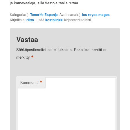
ja karnevaaleja, sillä fiestoja täällä riittää.
Kategoria(t):
Tenerife Espanja
. Avainsanat(t):
los reyes magos
.
Kirjoittaja:
riitta
. Lisää
kestolinkki
kirjanmerkkeihisi.
Vastaa
Sähköpostiosoitettasi ei julkaista.
Pakolliset kentät on
*
merkitty
*
Kommentti