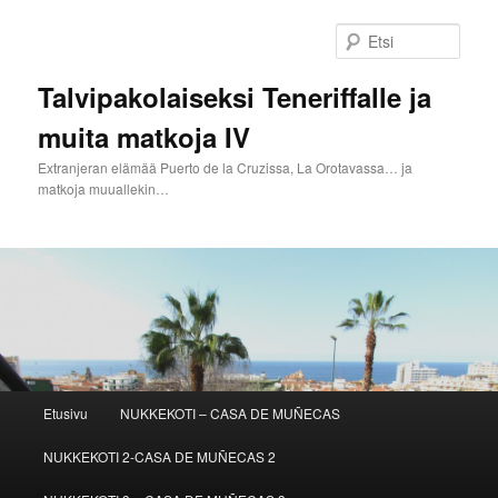
Siirry
sisältöön
Etsi
Talvipakolaiseksi Teneriffalle ja
muita matkoja IV
Extranjeran elämää Puerto de la Cruzissa, La Orotavassa… ja
matkoja muuallekin…
Päävalikko
Etusivu
NUKKEKOTI – CASA DE MUÑECAS
NUKKEKOTI 2-CASA DE MUÑECAS 2