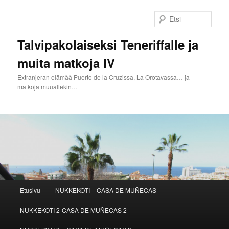
Siirry
sisältöön
Etsi
Talvipakolaiseksi Teneriffalle ja
muita matkoja IV
Extranjeran elämää Puerto de la Cruzissa, La Orotavassa… ja
matkoja muuallekin…
Päävalikko
Etusivu
NUKKEKOTI – CASA DE MUÑECAS
NUKKEKOTI 2-CASA DE MUÑECAS 2