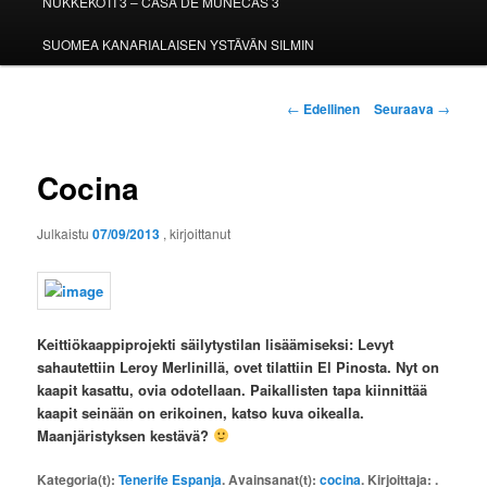
NUKKEKOTI 3 – CASA DE MUÑECAS 3
SUOMEA KANARIALAISEN YSTÄVÄN SILMIN
Artikkelien
←
Edellinen
Seuraava
→
selaus
Cocina
Julkaistu
07/09/2013
, kirjoittanut
Keittiökaappiprojekti säilytystilan lisäämiseksi: Levyt
sahautettiin Leroy Merlinillä, ovet tilattiin El Pinosta. Nyt on
kaapit kasattu, ovia odotellaan. Paikallisten tapa kiinnittää
kaapit seinään on erikoinen, katso kuva oikealla.
Maanjäristyksen kestävä?
Kategoria(t):
Tenerife Espanja
. Avainsanat(t):
cocina
. Kirjoittaja:
.