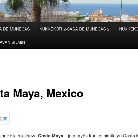
SA DE MUÑECAS
NUKKEKOTI 2-CASA DE MUÑECAS 2
NUKKEKO
ÄVÄN SILMIN
ta Maya, Mexico
nnikolla sijaitseva
Costa Maya
– jota myös kuulee nimitetyn Costa 