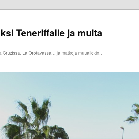
ksi Teneriffalle ja muita
la Cruzissa, La Orotavassa… ja matkoja muuallekin…