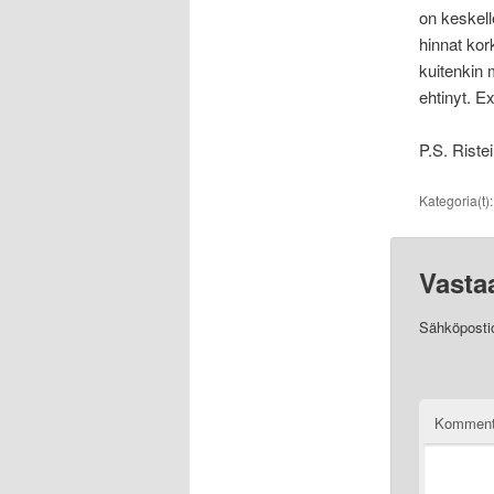
on keskell
hinnat kork
kuitenkin 
ehtinyt. Ex
P.S. Riste
Kategoria(t)
Vasta
Sähköpostios
Komment