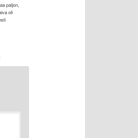
aa paljon,
iva oli
sti
.