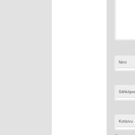
Nimi
Sähköpos
Kotisivu