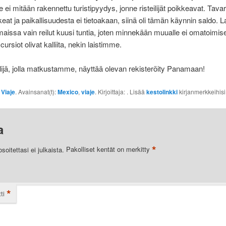
e ei mitään rakennettu turistipyydys, jonne risteilijät poikkeavat. Tavar
eat ja paikallisuudesta ei tietoakaan, siinä oli tämän käynnin saldo. La
maissa vain reilut kuusi tuntia, joten minnekään muualle ei omatoimise
cursiot olivat kalliita, nekin laistimme.
ilijä, jolla matkustamme, näyttää olevan rekisteröity Panamaan!
:
Viaje
. Avainsanat(t):
Mexico
,
viaje
. Kirjoittaja:
. Lisää
kestolinkki
kirjanmerkkeihisi
a
*
oitettasi ei julkaista.
Pakolliset kentät on merkitty
*
ti