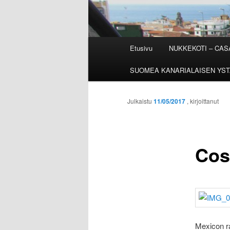
Päävalikko
Etusivu
NUKKEKOTI – CA
SUOMEA KANARIALAISEN YST
Julkaistu
11/05/2017
, kirjoittanut
Cos
Mexicon ra