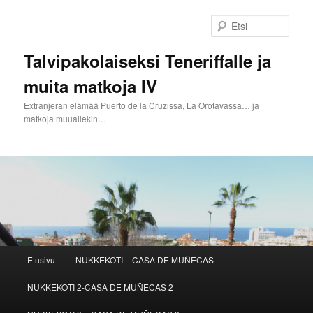
Siirry
sisältöön
Etsi
Talvipakolaiseksi Teneriffalle ja
muita matkoja IV
Extranjeran elämää Puerto de la Cruzissa, La Orotavassa… ja
matkoja muuallekin…
Päävalikko
Etusivu
NUKKEKOTI – CASA DE MUÑECAS
NUKKEKOTI 2-CASA DE MUÑECAS 2