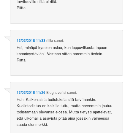
tarvitseville niitä ei riitä.
Riitta
13/03/2018 11:33
riitta
sanoi:
Hei, minäpä kyselen asiaa, kun loppuviikosta tapaan
kanarioystäviäni. Vastaan sitten paremmin tiedoin.
Riitta
13/03/2018 11:26
Blogitoverisi
sanoi:
Huh! Kaikenlaisia todistuksia sitä tarvitaankin.
Kuolintodistus on kaikille tuttu, mutta harvemmin joutuu
todistamaan olevansa elossa. Mutta tietysti ajattelevat,
että ulkomailla asuvista pitää aina jossakin vaiheessa
saada elonmerkki.