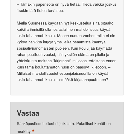
– Tämäkin paperisota on hyvä tietää. Tiedä vaikka joskus
itsekin tätä tietoa tarvitsee.
Meillä Suomessa käydään nyt keskustelua siitä pitääkö
kaikilla ihmisillä olla tosiasiallinen mahdollisuus käydä
lukio tai ammattikoulu. Monen nuoren vanhemmilla ei ole
kykyä hankkia kirjoja yms. eikä osaamista kääntyä
sosiaaliviranomaisten puoleen. Kun koulu jää käymättä
rahan puutteen vuoksi, niin yksilön elämä on pilalla ja
yhteiskunta maksaa ”kirjarahat” miljoonakertaisena ennen
kuin tämä kouluttamaton nuori on päässyt ikilepoon. –
Millaiset mahdollisuudet espanjalaisnuorilla on käydä
lukio tai ammattikoulu – estääkö kirjarahapuute sen?
Vastaa
Sähköpostiosoitettasi ei julkaista.
Pakolliset kentät on
*
merkitty