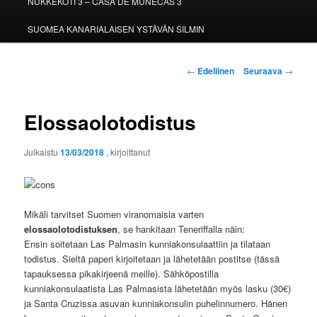
NUKKEKOTI 3 – CASA DE MUÑECAS 3
SUOMEA KANARIALAISEN YSTÄVÄN SILMIN
Artikkelien
←
Edellinen
Seuraava
→
selaus
Elossaolotodistus
Julkaistu
13/03/2018
, kirjoittanut
Mikäli tarvitset Suomen viranomaisia varten
elossaolotodistuksen
, se hankitaan Teneriffalla näin:
Ensin soitetaan Las Palmasin kunniakonsulaattiin ja tilataan
todistus. Sieltä paperi kirjoitetaan ja lähetetään postitse (tässä
tapauksessa pikakirjeenä meille). Sähköpostilla
kunniakonsulaatista Las Palmasista lähetetään myös lasku (30€)
ja Santa Cruzissa asuvan kunniakonsulin puhelinnumero. Hänen