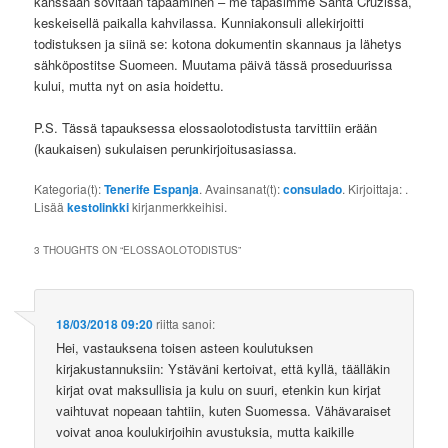
kanssaan sovitaan tapaaminen – me tapasimme Santa Cruzissa,
keskeisellä paikalla kahvilassa. Kunniakonsuli allekirjoitti
todistuksen ja siinä se: kotona dokumentin skannaus ja lähetys
sähköpostitse Suomeen. Muutama päivä tässä proseduurissa
kului, mutta nyt on asia hoidettu.
P.S. Tässä tapauksessa elossaolotodistusta tarvittiin erään
(kaukaisen) sukulaisen perunkirjoitusasiassa.
Kategoria(t):
Tenerife Espanja
. Avainsanat(t):
consulado
. Kirjoittaja:
.
Lisää
kestolinkki
kirjanmerkkeihisi.
3 THOUGHTS ON “
ELOSSAOLOTODISTUS
”
18/03/2018 09:20
riitta
sanoi:
Hei, vastauksena toisen asteen koulutuksen
kirjakustannuksiin: Ystäväni kertoivat, että kyllä, täälläkin
kirjat ovat maksullisia ja kulu on suuri, etenkin kun kirjat
vaihtuvat nopeaan tahtiin, kuten Suomessa. Vähävaraiset
voivat anoa koulukirjoihin avustuksia, mutta kaikille