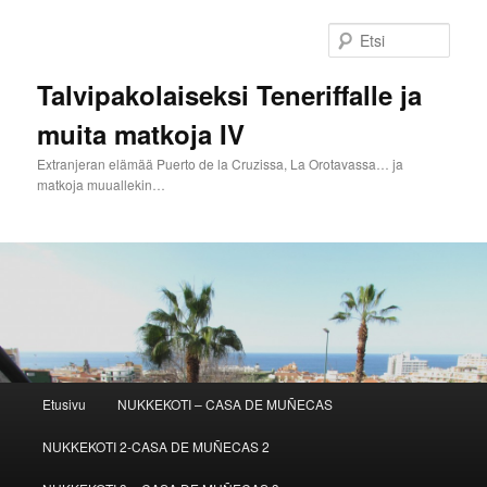
Siirry
sisältöön
Etsi
Talvipakolaiseksi Teneriffalle ja
muita matkoja IV
Extranjeran elämää Puerto de la Cruzissa, La Orotavassa… ja
matkoja muuallekin…
Päävalikko
Etusivu
NUKKEKOTI – CASA DE MUÑECAS
NUKKEKOTI 2-CASA DE MUÑECAS 2