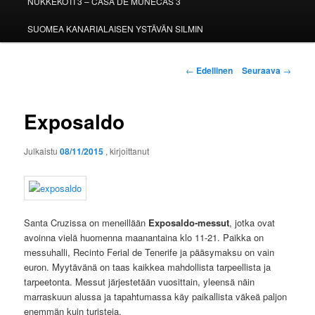
NUKKEKOTI 3 – CASA DE MUÑECAS 3
SUOMEA KANARIALAISEN YSTÄVÄN SILMIN
Artikkelien
←
Edellinen
Seuraava
→
selaus
Exposaldo
Julkaistu
08/11/2015
, kirjoittanut
Santa Cruzissa on meneillään
Exposaldo-messut
, jotka ovat
avoinna vielä huomenna maanantaina klo 11-21. Paikka on
messuhalli, Recinto Ferial de Tenerife ja pääsymaksu on vain
euron. Myytävänä on taas kaikkea mahdollista tarpeellista ja
tarpeetonta. Messut järjestetään vuosittain, yleensä näin
marraskuun alussa ja tapahtumassa käy paikallista väkeä paljon
enemmän kuin turisteja.