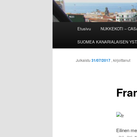
Päävalikko
Etusivu
NUKKEKOTI – CA
SUOMEA KANARIALAISEN YST
Julkaistu
31/07/2017
, kirjoittanut
Fra
Eilinen me