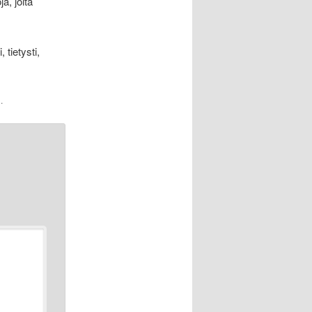
ja, joita
tietysti,
.