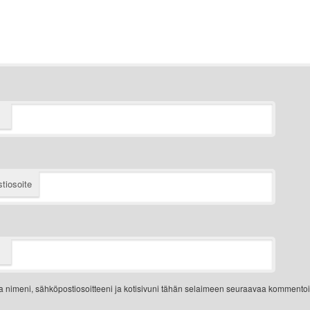
tiosoite
a nimeni, sähköpostiosoitteeni ja kotisivuni tähän selaimeen seuraavaa kommentoi