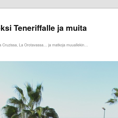
ksi Teneriffalle ja muita
la Cruzissa, La Orotavassa… ja matkoja muuallekin…