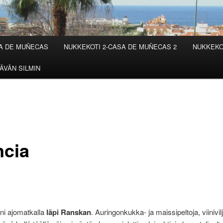
SA DE MUÑECAS
NUKKEKOTI 2-CASA DE MUÑECAS 2
NUKKEKO
ÄVÄN SILMIN
ncia
ni ajomatkalla
läpi Ranskan
. Auringonkukka- ja maissipeltoja, viinivil