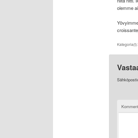
niitä riitti
olemme ai
Yövyimme B
croissante
Kategoria(t)
Vasta
Sähköpostios
Komment