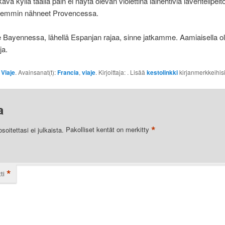
. Ikävä kyllä täällä päin ei näytä olevan violettina lainehtivia laventelipelto
emmin nähneet Provencessa.
ayennessa, lähellä Espanjan rajaa, sinne jatkamme. Aamiaisella oli, 
ja.
:
Viaje
. Avainsanat(t):
Francia
,
viaje
. Kirjoittaja:
. Lisää
kestolinkki
kirjanmerkkeihisi
a
*
oitettasi ei julkaista.
Pakolliset kentät on merkitty
*
ti