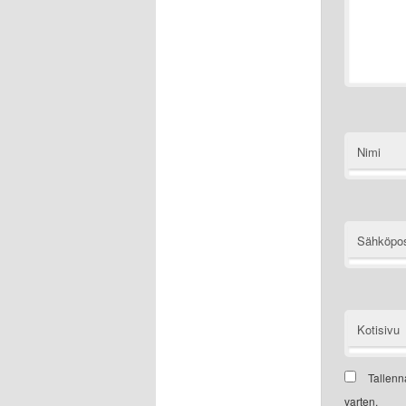
Nimi
Sähköpos
Kotisivu
Tallenn
varten.