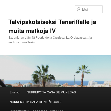
Siirry
sisältöön
Etsi
Talvipakolaiseksi Teneriffalle ja
muita matkoja IV
Extranjeran elämää Puerto de la Cruzissa, La Orotavassa… ja
matkoja muuallekin…
Päävalikko
Etusivu
NUKKEKOTI – CASA DE MUÑECAS
NUKKEKOTI 2-CASA DE MUÑECAS 2