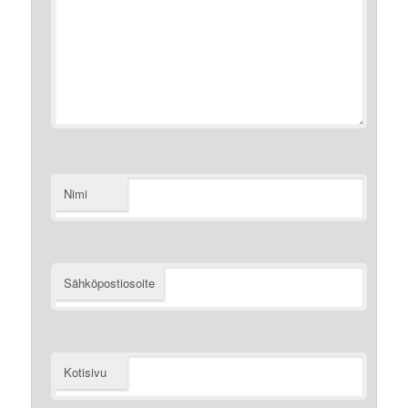
Nimi
Sähköpostiosoite
Kotisivu