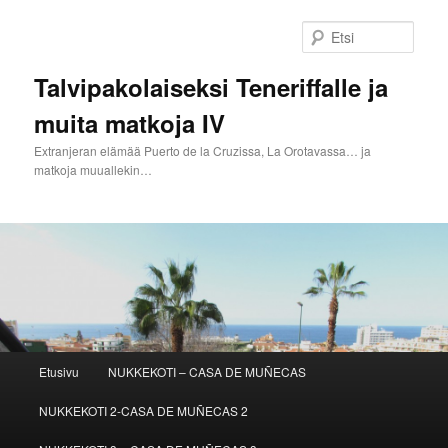
Siirry
sisältöön
Etsi
Talvipakolaiseksi Teneriffalle ja
muita matkoja IV
Extranjeran elämää Puerto de la Cruzissa, La Orotavassa… ja
matkoja muuallekin…
Päävalikko
Etusivu
NUKKEKOTI – CASA DE MUÑECAS
NUKKEKOTI 2-CASA DE MUÑECAS 2