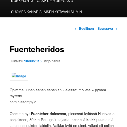
NUKKEKOTI 3 – CASA DE MUÑECAS 3
SUOMEA KANARIALAISEN YSTÄVÄN SILMIN
Artikkelien
←
Edellinen
Seuraava
→
selaus
Fuenteheridos
Julkaistu
10/09/2016
, kirjoittanut
Opimme uunen sanan espanjan kielessä: mollete = pyöreä
täytetty
aamiaissämpylä.
Olemme nyt
Fuenteheridoksessa
, pienessä kylässä Huelvasta
pohjoiseen, 50 km Portugalin rajasta, keskellä korkkipuumetsiä
ja luonnonpuiston laidalla. Vaikka kylä on pieni, väkeä oli paljon