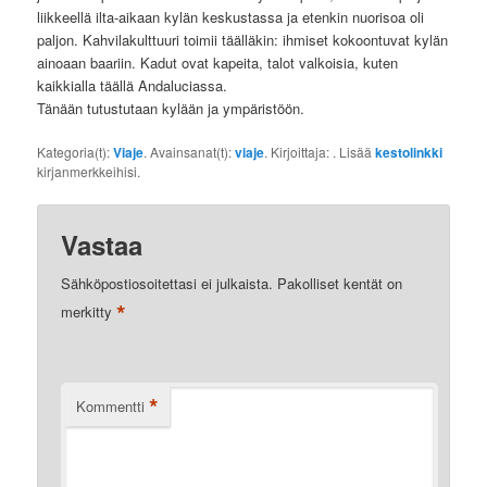
liikkeellä ilta-aikaan kylän keskustassa ja etenkin nuorisoa oli
paljon. Kahvilakulttuuri toimii täälläkin: ihmiset kokoontuvat kylän
ainoaan baariin. Kadut ovat kapeita, talot valkoisia, kuten
kaikkialla täällä Andaluciassa.
Tänään tutustutaan kylään ja ympäristöön.
Kategoria(t):
Viaje
. Avainsanat(t):
viaje
. Kirjoittaja:
. Lisää
kestolinkki
kirjanmerkkeihisi.
Vastaa
Sähköpostiosoitettasi ei julkaista.
Pakolliset kentät on
*
merkitty
*
Kommentti