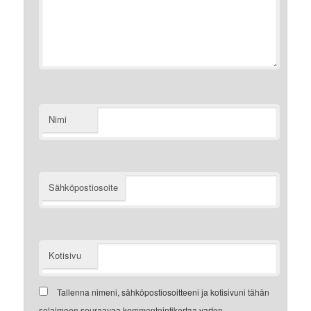
Nimi
Sähköpostiosoite
Kotisivu
Tallenna nimeni, sähköpostiosoitteeni ja kotisivuni tähän
selaimeen seuraavaa kommentointikertaa varten.