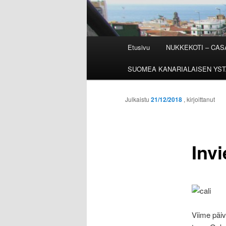
Päävalikko
Etusivu
NUKKEKOTI – CA
SUOMEA KANARIALAISEN YST
Julkaistu
21/12/2018
, kirjoittanut
Inv
Viime päiv