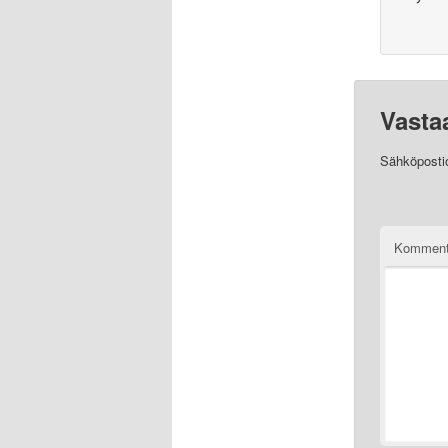
Vasta
Sähköpostios
Komment