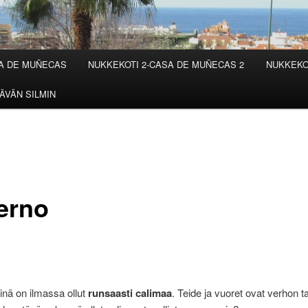
SA DE MUÑECAS
NUKKEKOTI 2-CASA DE MUÑECAS 2
NUKKEKO
ÄVÄN SILMIN
ierno
inä on ilmassa ollut
runsaasti calimaa
. Teide ja vuoret ovat verhon t