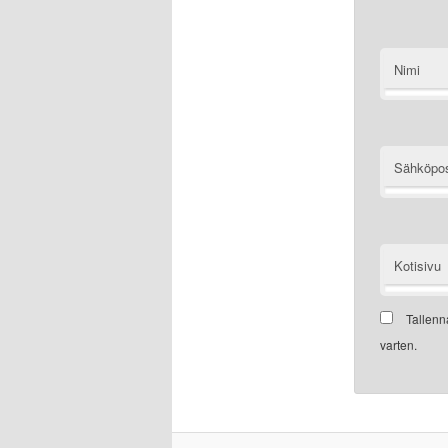
Nimi
Sähköpos
Kotisivu
Tallenn
varten.