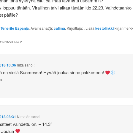
han tänä syksynä ollut calimaa tavallista useammin?
y loppuu tänään. Virallinen talvi alkaa tänään klo 22.23. Vaihdetaanko
et päälle?
:
Tenerife Espanja
. Avainsanat(t):
calima
. Kirjoittaja:
. Lisää
kestolinkki
kirjanmerkk
ON “
INVIERNO
”
018 10:36
riitta
sanoi:
 on siellä Suomessa! Hyvää joulua sinne pakkaseen!
ta
018 08:31
Nimetön
sanoi:
aatteet vaihdettu on. – 14.3°
 Joulua