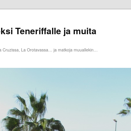
ksi Teneriffalle ja muita
la Cruzissa, La Orotavassa… ja matkoja muuallekin…