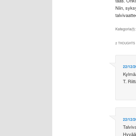
taas. Onko
Niin, syks
talvivaatte
Kategoria(t)
2 THOUGHTS 
22/12/2
Kylmää
T. Riit
22/12/2
Talviv
Hyvää