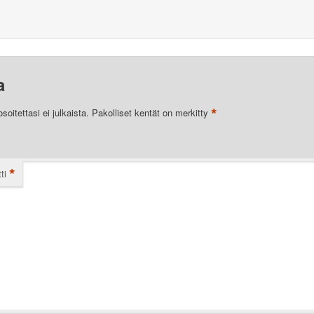
a
*
oitettasi ei julkaista.
Pakolliset kentät on merkitty
*
ti