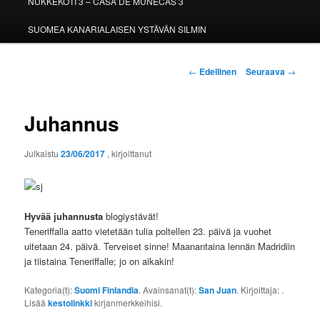
NUKKEKOTI 3 – CASA DE MUÑECAS 3
SUOMEA KANARIALAISEN YSTÄVÄN SILMIN
Artikkelien
←
Edellinen
Seuraava
→
selaus
Juhannus
Julkaistu
23/06/2017
, kirjoittanut
Hyvää juhannusta
blogiystävät!
Teneriffalla aatto vietetään tulia poltellen 23. päivä ja vuohet
uitetaan 24. päivä. Terveiset sinne! Maanantaina lennän Madridiin
ja tiistaina Teneriffalle; jo on aikakin!
Kategoria(t):
Suomi Finlandia
. Avainsanat(t):
San Juan
. Kirjoittaja:
.
Lisää
kestolinkki
kirjanmerkkeihisi.