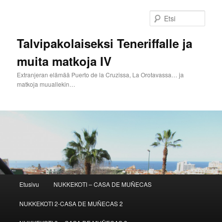
Siirry
sisältöön
Etsi
Talvipakolaiseksi Teneriffalle ja
muita matkoja IV
Extranjeran elämää Puerto de la Cruzissa, La Orotavassa… ja
matkoja muuallekin…
Päävalikko
Etusivu
NUKKEKOTI – CASA DE MUÑECAS
NUKKEKOTI 2-CASA DE MUÑECAS 2