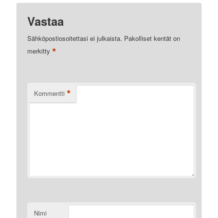
Vastaa
Sähköpostiosoitettasi ei julkaista.
Pakolliset kentät on
*
merkitty
*
Kommentti
Nimi