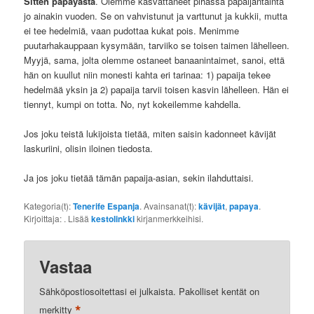
Sitten papayasta
. Olemme kasvattaneet pihassa papaijantainta
jo ainakin vuoden. Se on vahvistunut ja varttunut ja kukkii, mutta
ei tee hedelmiä, vaan pudottaa kukat pois. Menimme
puutarhakauppaan kysymään, tarviiko se toisen taimen lähelleen.
Myyjä, sama, jolta olemme ostaneet banaanintaimet, sanoi, että
hän on kuullut niin monesti kahta eri tarinaa: 1) papaija tekee
hedelmää yksin ja 2) papaija tarvii toisen kasvin lähelleen. Hän ei
tiennyt, kumpi on totta. No, nyt kokeilemme kahdella.
Jos joku teistä lukijoista tietää, miten saisin kadonneet kävijät
laskuriini, olisin iloinen tiedosta.
Ja jos joku tietää tämän papaija-asian, sekin ilahduttaisi.
Kategoria(t):
Tenerife Espanja
. Avainsanat(t):
kävijät
,
papaya
.
Kirjoittaja:
. Lisää
kestolinkki
kirjanmerkkeihisi.
Vastaa
Sähköpostiosoitettasi ei julkaista.
Pakolliset kentät on
*
merkitty