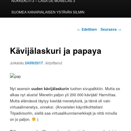
NUKKEKOTI 3 – CASA DE MUÑECAS 3
SUOMEA KANARIALAISEN YSTÄVÄN SILMIN
Artikkelien
←
Edellinen
Seuraava
→
selaus
Kävijälaskuri ja papaya
Julkaistu
24/09/2017
, kirjoittanut
Nyt asensin
uuden kävijälaskurin
tuohon sivupalkkiin. Mutta se
alkaa nyt alusta! Menetin paljon yli 200 000 kävijää! Harmittaa.
Mutta elämässä täytyy kestää menetyksiä, ja tämä oli vain
virtuaalimenetys, onneksi. (Arvostelen käyntikohteitani
Tripadvisoriin, siellä saa virtuaalikunniamerkkejä ja niitä minulla
on jo paljon.
)