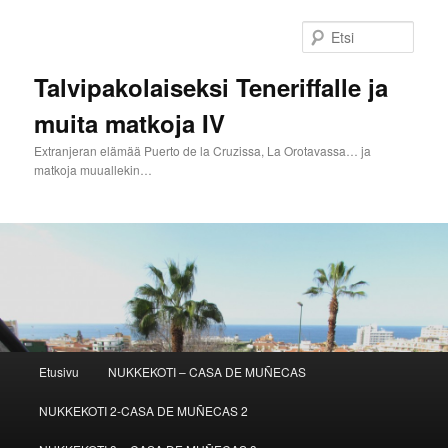
Siirry
sisältöön
Etsi
Talvipakolaiseksi Teneriffalle ja
muita matkoja IV
Extranjeran elämää Puerto de la Cruzissa, La Orotavassa… ja
matkoja muuallekin…
Päävalikko
Etusivu
NUKKEKOTI – CASA DE MUÑECAS
NUKKEKOTI 2-CASA DE MUÑECAS 2