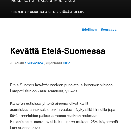
NUKKEKOTI 3 – CASA DE MUÑECAS 3
SUOMEA KANARIALAISEN YSTÄVÄN SILMIN
Artikkelien
←
Edellinen
Seuraava
→
selaus
Kevättä Etelä-Suomessa
Julkaistu
15/05/2024
, kirjoittanut
riitta
Etelä-Suomen
kevättä
: vaalean punaista ja keväisen vihreää.
Lämpötilakin on kesälukemissa, yli +20.
Kanarian uutisissa yhtenä aiheena olivat kalliit
asumiskustannukset, etenkin vuokrat. Nykyisillä hinnoilla jopa
50% kanarioiden palkasta menee vuokran maksuun.
Espanjalaiset nuoret ovat tutkimuksen mukaan 25% köyhempiä
kuin vuonna 2020.