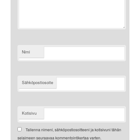
Nimi
Sähköpostiosoite
Kotisivu
Tallenna nimeni, sähköpostiosoitteeni ja kotisivuni tähän
selaimeen seuraavaa kommentointikertaa varten.