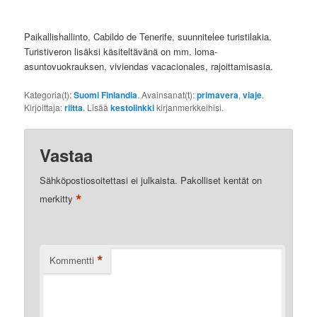
Paikallishallinto, Cabildo de Tenerife, suunnitelee turistilakia.
Turistiveron lisäksi käsiteltävänä on mm. loma-
asuntovuokrauksen, viviendas vacacionales, rajoittamisasia.
Kategoria(t):
Suomi Finlandia
. Avainsanat(t):
primavera
,
viaje
.
Kirjoittaja:
riitta
. Lisää
kestolinkki
kirjanmerkkeihisi.
Vastaa
Sähköpostiosoitettasi ei julkaista.
Pakolliset kentät on
*
merkitty
*
Kommentti