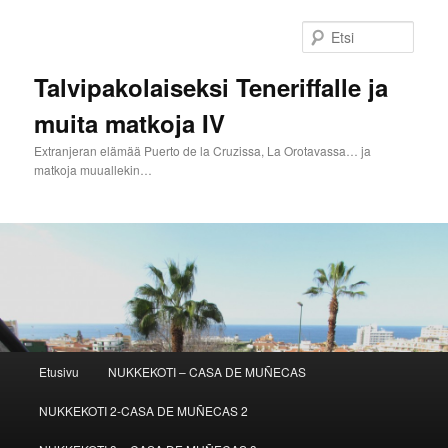
Siirry
sisältöön
Etsi
Talvipakolaiseksi Teneriffalle ja
muita matkoja IV
Extranjeran elämää Puerto de la Cruzissa, La Orotavassa… ja
matkoja muuallekin…
Päävalikko
Etusivu
NUKKEKOTI – CASA DE MUÑECAS
NUKKEKOTI 2-CASA DE MUÑECAS 2