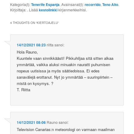
Kategoria(t):
Tenerife Espanja
. Avainsanat(t):
recorrido
,
Teno Alto
.
Kirjoittaja:
. Lisää
kestolinkki
kirjanmerkkeihisi.
4 THOUGHTS ON “
KIERTOAJELU
”
14/12/2021 08:23
riitta
sanoi:
Hola Rauno,
Kuuntele vaan sinnikkäästi! Pikkuhiljaa sitä sitten alkaa
ymmärtää, vaikka aluksi minuakin nauratti puhumisen
nopeus uutisissa ja myös säätiedoissa. Ei edes
sanavälejä erottanut. Nyt jo ymmärtää – suurinpiirtein –
mistä on kysymys. ?
T. Riitta
14/12/2021 08:06
Rauno
sanoi:
Television Canarias:n meteorologi on varmaan maailman