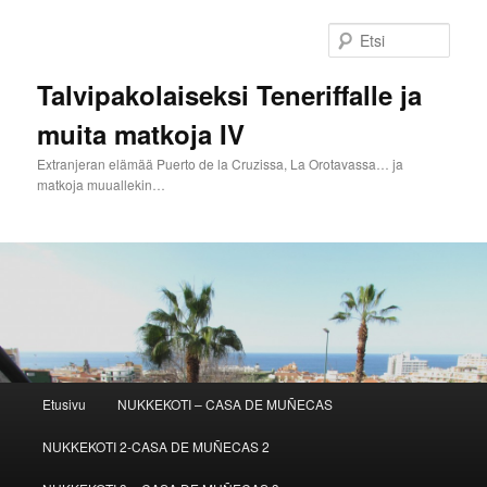
Siirry
sisältöön
Etsi
Talvipakolaiseksi Teneriffalle ja
muita matkoja IV
Extranjeran elämää Puerto de la Cruzissa, La Orotavassa… ja
matkoja muuallekin…
Päävalikko
Etusivu
NUKKEKOTI – CASA DE MUÑECAS
NUKKEKOTI 2-CASA DE MUÑECAS 2