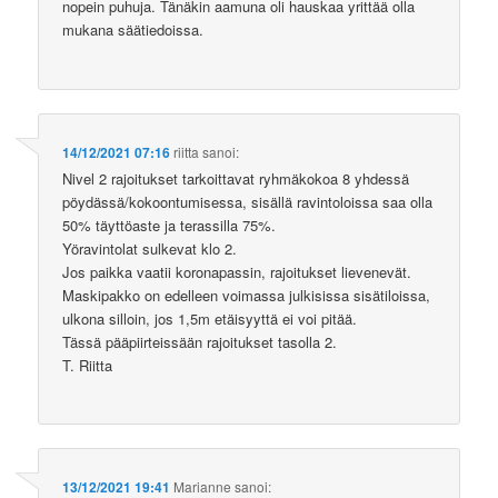
nopein puhuja. Tänäkin aamuna oli hauskaa yrittää olla
mukana säätiedoissa.
14/12/2021 07:16
riitta
sanoi:
Nivel 2 rajoitukset tarkoittavat ryhmäkokoa 8 yhdessä
pöydässä/kokoontumisessa, sisällä ravintoloissa saa olla
50% täyttöaste ja terassilla 75%.
Yöravintolat sulkevat klo 2.
Jos paikka vaatii koronapassin, rajoitukset lievenevät.
Maskipakko on edelleen voimassa julkisissa sisätiloissa,
ulkona silloin, jos 1,5m etäisyyttä ei voi pitää.
Tässä pääpiirteissään rajoitukset tasolla 2.
T. Riitta
13/12/2021 19:41
Marianne
sanoi: