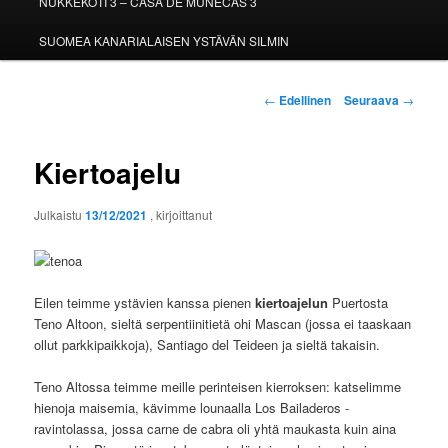
NUKKEKOTI 3 – CASA DE MUÑECAS 3
SUOMEA KANARIALAISEN YSTÄVÄN SILMIN
Artikkelien
←
Edellinen
Seuraava
→
selaus
Kiertoajelu
Julkaistu
13/12/2021
, kirjoittanut
Eilen teimme ystävien kanssa pienen
kiertoajelun
Puertosta
Teno Altoon, sieltä serpentiinitietä ohi Mascan (jossa ei taaskaan
ollut parkkipaikkoja), Santiago del Teideen ja sieltä takaisin.
Teno Altossa teimme meille perinteisen kierroksen: katselimme
hienoja maisemia, kävimme lounaalla Los Bailaderos -
ravintolassa, jossa carne de cabra oli yhtä maukasta kuin aina