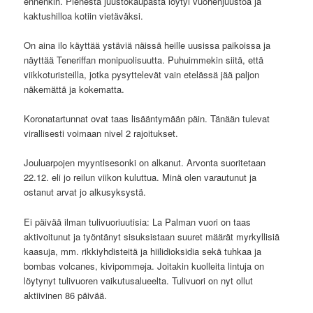
ennenkin. Pienestä juustokaupasta löytyi vuohenjuustoa ja
kaktushilloa kotiin vietäväksi.
On aina ilo käyttää ystäviä näissä heille uusissa paikoissa ja
näyttää Teneriffan monipuolisuutta. Puhuimmekin siitä, että
viikkoturisteilla, jotka pysyttelevät vain etelässä jää paljon
näkemättä ja kokematta.
Koronatartunnat ovat taas lisääntymään päin. Tänään tulevat
virallisesti voimaan nivel 2 rajoitukset.
Jouluarpojen myyntisesonki on alkanut. Arvonta suoritetaan
22.12. eli jo reilun viikon kuluttua. Minä olen varautunut ja
ostanut arvat jo alkusyksystä.
Ei päivää ilman tulivuoriuutisia: La Palman vuori on taas
aktivoitunut ja työntänyt sisuksistaan suuret määrät myrkyllisiä
kaasuja, mm. rikkiyhdisteitä ja hiilidioksidia sekä tuhkaa ja
bombas volcanes, kivipommeja. Joitakin kuolleita lintuja on
löytynyt tulivuoren vaikutusalueelta. Tulivuori on nyt ollut
aktiivinen 86 päivää.