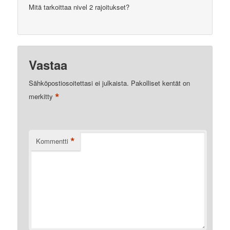
Mitä tarkoittaa nivel 2 rajoitukset?
Vastaa
Sähköpostiosoitettasi ei julkaista.
Pakolliset kentät on
*
merkitty
*
Kommentti