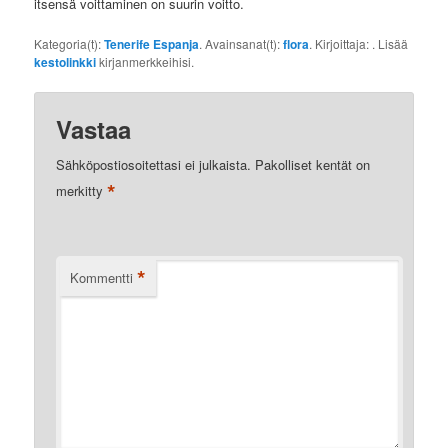
itsensä voittaminen on suurin voitto.
Kategoria(t):
Tenerife Espanja
. Avainsanat(t):
flora
. Kirjoittaja:
. Lisää
kestolinkki
kirjanmerkkeihisi.
Vastaa
Sähköpostiosoitettasi ei julkaista.
Pakolliset kentät on
*
merkitty
*
Kommentti