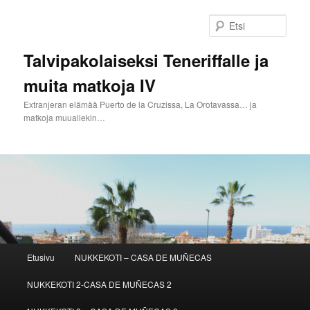
Siirry
sisältöön
Etsi
Talvipakolaiseksi Teneriffalle ja
muita matkoja IV
Extranjeran elämää Puerto de la Cruzissa, La Orotavassa… ja
matkoja muuallekin…
Päävalikko
Etusivu
NUKKEKOTI – CASA DE MUÑECAS
NUKKEKOTI 2-CASA DE MUÑECAS 2