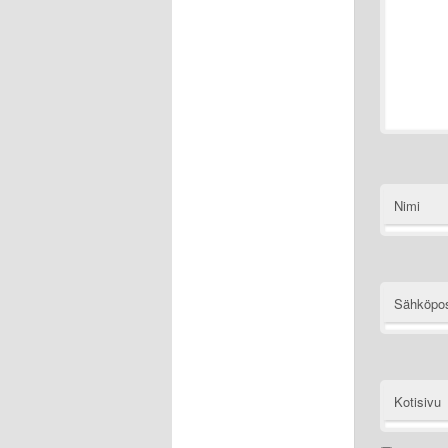
Nimi
Sähköpos
Kotisivu