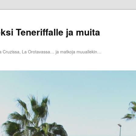
ksi Teneriffalle ja muita
la Cruzissa, La Orotavassa… ja matkoja muuallekin…