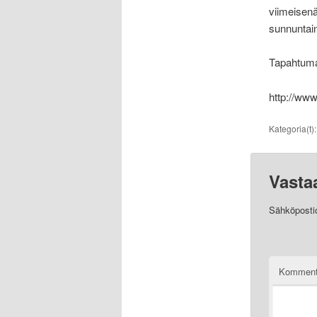
viimeisenä
sunnuntain
Tapahtuma 
http://www
Kategoria(t)
Vasta
Sähköpostios
Komment