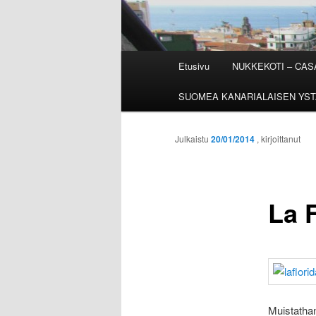
Päävalikko
Etusivu
NUKKEKOTI – CA
SUOMEA KANARIALAISEN YST
Julkaistu
20/01/2014
, kirjoittanut
La 
Muistathan