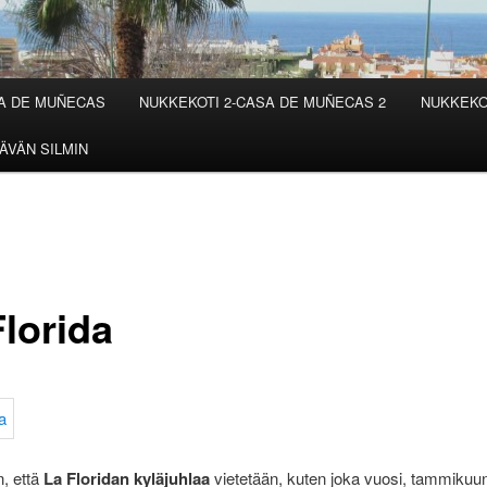
SA DE MUÑECAS
NUKKEKOTI 2-CASA DE MUÑECAS 2
NUKKEKO
ÄVÄN SILMIN
Florida
, että
La Floridan kyläjuhlaa
vietetään, kuten joka vuosi, tammikuu