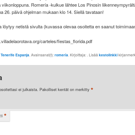
 viikonloppuna. Romería -kulkue lähtee Los Pinosin liikenneympyrält
a 26. päivä ohjelman mukaan klo 14. Siellä tavataan!
löytyy netistä sivulta (kuvassa olevaa osoitetta en saanut toimimaan
.villadelaorotava.org/carteles/fiestas_florida.pdf
:
Tenerife Espanja
. Avainsanat(t):
romería
. Kirjoittaja:
. Lisää
kestolinkki
kirjanmerk
a
*
oitettasi ei julkaista.
Pakolliset kentät on merkitty
*
ti