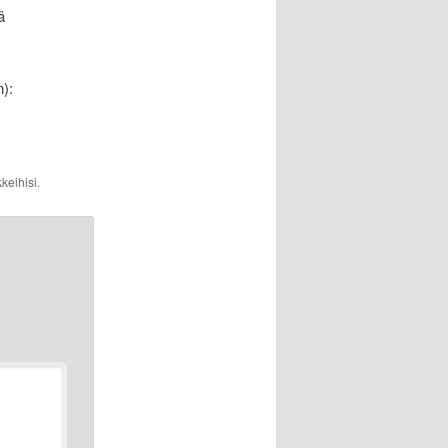
ä
):
keihisi.