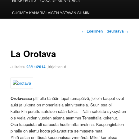
NUKKEKOTI 3 – CASA DE MUÑECAS 3
SUOMEA KANARIALAISEN YSTÄVÄN SILMIN
Artikkelien
←
Edellinen
Seuraava
→
selaus
La Orotava
Julkaistu
23/11/2014
, kirjoittanut
Orotavassa
piti olla tänään tapahtumapäivä, jolloin kaupat ovat
auki ja ulkona on monenlaisia aktiviteetteja. Suuri osa oli
kuitenkin peruttu sateisen sään takia. – Näin sateista syksyä en
ole vielä viiden vuoden aikana aiemmin Teneriffalla kokenut.
Osa kaupoista oli sateesta huolimatta avoinna. Kaupungintalon
pihalle on alettu koota jokavuotista seimiasetelmaa.
Yhtä asiaa en tässä kaupungissa ymmärrä: Miksi kartoissa