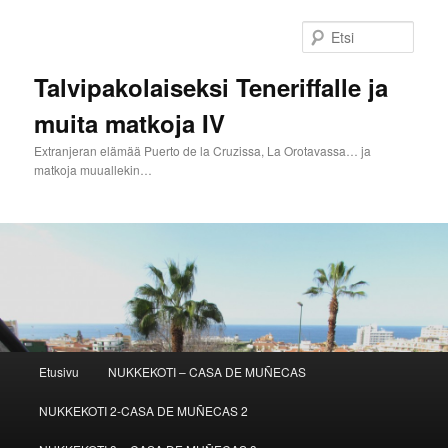
Siirry
sisältöön
Etsi
Talvipakolaiseksi Teneriffalle ja
muita matkoja IV
Extranjeran elämää Puerto de la Cruzissa, La Orotavassa… ja
matkoja muuallekin…
Päävalikko
Etusivu
NUKKEKOTI – CASA DE MUÑECAS
NUKKEKOTI 2-CASA DE MUÑECAS 2