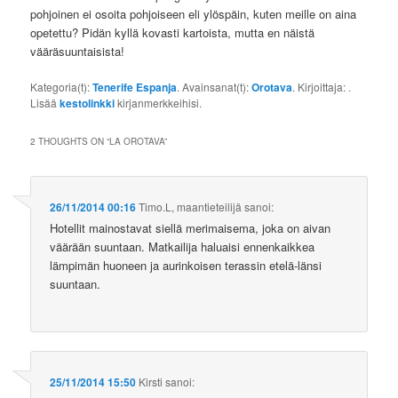
pohjoinen ei osoita pohjoiseen eli ylöspäin, kuten meille on aina
opetettu? Pidän kyllä kovasti kartoista, mutta en näistä
vääräsuuntaisista!
Kategoria(t):
Tenerife Espanja
. Avainsanat(t):
Orotava
. Kirjoittaja:
.
Lisää
kestolinkki
kirjanmerkkeihisi.
2 THOUGHTS ON “
LA OROTAVA
”
26/11/2014 00:16
Timo.L, maantieteilijä
sanoi:
Hotellit mainostavat siellä merimaisema, joka on aivan
väärään suuntaan. Matkailija haluaisi ennenkaikkea
lämpimän huoneen ja aurinkoisen terassin etelä-länsi
suuntaan.
25/11/2014 15:50
Kirsti
sanoi: