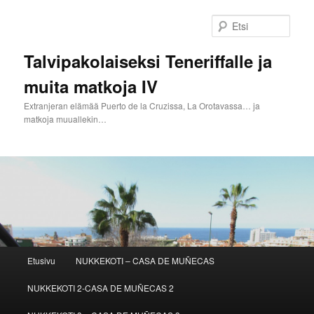
Siirry
sisältöön
Etsi
Talvipakolaiseksi Teneriffalle ja
muita matkoja IV
Extranjeran elämää Puerto de la Cruzissa, La Orotavassa… ja
matkoja muuallekin…
Päävalikko
Etusivu
NUKKEKOTI – CASA DE MUÑECAS
NUKKEKOTI 2-CASA DE MUÑECAS 2