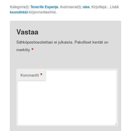
Kategoria(t):
Tenerife Espanja
. Avainsanat(t):
olas
. Kirjoittaja:
. Lisää
kestolinkki
kirjanmerkkeihisi.
Vastaa
Sähköpostiosoitettasi ei julkaista.
Pakolliset kentät on
*
merkitty
*
Kommentti