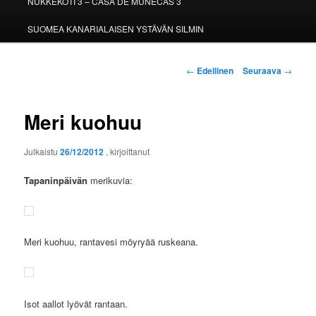
NUKKEKOTI 3 – CASA DE MUÑECAS 3
SUOMEA KANARIALAISEN YSTÄVÄN SILMIN
Artikkelien
←
Edellinen
Seuraava
→
selaus
Meri kuohuu
Julkaistu
26/12/2012
, kirjoittanut
Tapaninpäivän
merikuvia:
Meri kuohuu, rantavesi möyryää ruskeana.
Isot aallot lyövät rantaan.