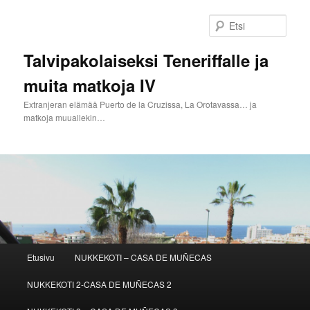
Siirry
sisältöön
Etsi
Talvipakolaiseksi Teneriffalle ja
muita matkoja IV
Extranjeran elämää Puerto de la Cruzissa, La Orotavassa… ja
matkoja muuallekin…
Päävalikko
Etusivu
NUKKEKOTI – CASA DE MUÑECAS
NUKKEKOTI 2-CASA DE MUÑECAS 2