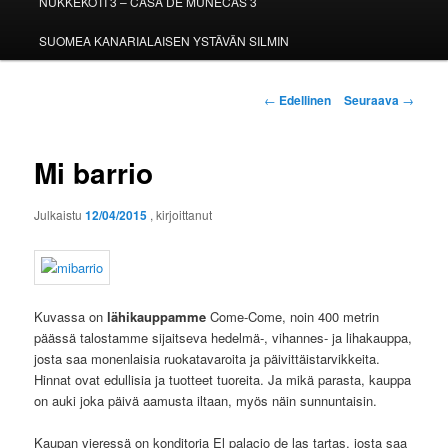
NUKKEKOTI 3 – CASA DE MUÑECAS 3
SUOMEA KANARIALAISEN YSTÄVÄN SILMIN
Artikkelien
←
Edellinen
Seuraava
→
selaus
Mi barrio
Julkaistu
12/04/2015
, kirjoittanut
Kuvassa on
lähikauppamme
Come-Come, noin 400 metrin
päässä talostamme sijaitseva hedelmä-, vihannes- ja lihakauppa,
josta saa monenlaisia ruokatavaroita ja päivittäistarvikkeita.
Hinnat ovat edullisia ja tuotteet tuoreita. Ja mikä parasta, kauppa
on auki joka päivä aamusta iltaan, myös näin sunnuntaisin.
Kaupan vieressä on konditoria El palacio de las tartas, josta saa