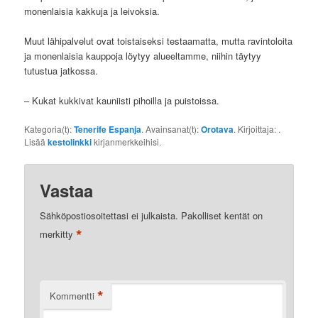
monenlaisia kakkuja ja leivoksia.
Muut lähipalvelut ovat toistaiseksi testaamatta, mutta ravintoloita
ja monenlaisia kauppoja löytyy alueeltamme, niihin täytyy
tutustua jatkossa.
– Kukat kukkivat kauniisti pihoilla ja puistoissa.
Kategoria(t):
Tenerife Espanja
. Avainsanat(t):
Orotava
. Kirjoittaja:
.
Lisää
kestolinkki
kirjanmerkkeihisi.
Vastaa
Sähköpostiosoitettasi ei julkaista.
Pakolliset kentät on
*
merkitty
*
Kommentti