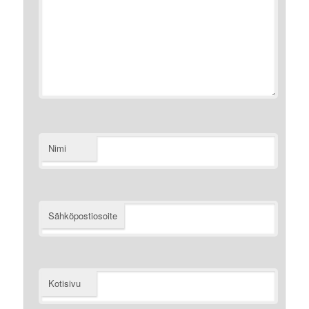
Nimi
Sähköpostiosoite
Kotisivu