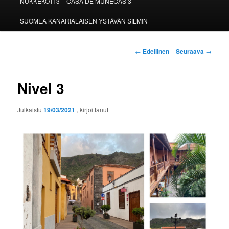
NUKKEKOTI 3 – CASA DE MUÑECAS 3
SUOMEA KANARIALAISEN YSTÄVÄN SILMIN
Artikkelien
←
Edellinen
Seuraava
→
selaus
Nivel 3
Julkaistu
19/03/2021
, kirjoittanut