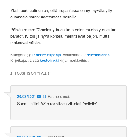
Yksi tuore uutinen on, että Espanjassa on nyt hyväksytty
eutanasia parantumattomasti sairaille.
Päivän refrán: ”Gracias y buen trato valen mucho y cuestan
barato”. Kiitos ja hyvä kohtelu merkitsevät paljon, mutta
maksavat vähän.
Kategoria(t):
Tenerife Espanja
. Avainsanat(t):
restricciones
.
Kirjoittaja:
. Lisää
kestolinkki
kirjanmerkkeihisi.
2 THOUGHTS ON “
NIVEL 3
”
20/03/2021 08:26
Rauno
sanoi:
Suomi laittoi AZ:n rokotteen viikoksi ”hyllylle”.
nm
sanoi: