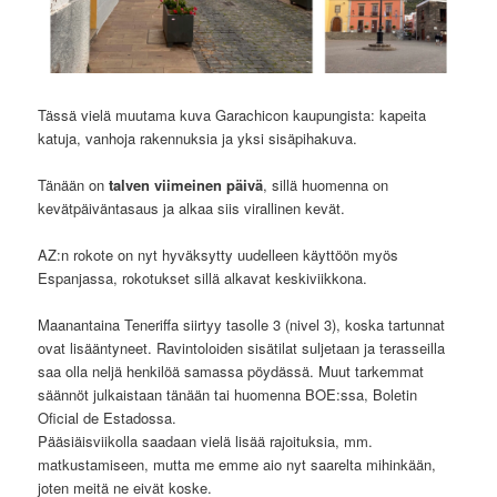
Tässä vielä muutama kuva Garachicon kaupungista: kapeita
katuja, vanhoja rakennuksia ja yksi sisäpihakuva.
Tänään on
talven viimeinen päivä
, sillä huomenna on
kevätpäiväntasaus ja alkaa siis virallinen kevät.
AZ:n rokote on nyt hyväksytty uudelleen käyttöön myös
Espanjassa, rokotukset sillä alkavat keskiviikkona.
Maanantaina Teneriffa siirtyy tasolle 3 (nivel 3), koska tartunnat
ovat lisääntyneet. Ravintoloiden sisätilat suljetaan ja terasseilla
saa olla neljä henkilöä samassa pöydässä. Muut tarkemmat
säännöt julkaistaan tänään tai huomenna BOE:ssa, Boletin
Oficial de Estadossa.
Pääsiäisviikolla saadaan vielä lisää rajoituksia, mm.
matkustamiseen, mutta me emme aio nyt saarelta mihinkään,
joten meitä ne eivät koske.