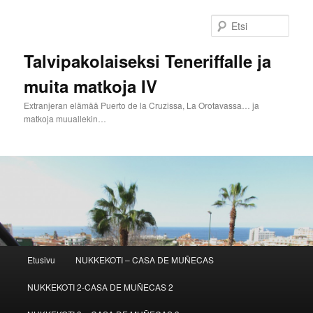
Siirry
sisältöön
Etsi
Talvipakolaiseksi Teneriffalle ja
muita matkoja IV
Extranjeran elämää Puerto de la Cruzissa, La Orotavassa… ja
matkoja muuallekin…
Päävalikko
Etusivu
NUKKEKOTI – CASA DE MUÑECAS
NUKKEKOTI 2-CASA DE MUÑECAS 2