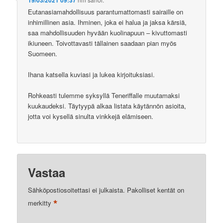
19/03/2021 09:37
Eutanasiamahdollisuus parantumattomasti sairaille on
inhimillinen asia. Ihminen, joka ei halua ja jaksa kärsiä,
saa mahdollisuuden hyvään kuolinapuun – kivuttomasti
ikiuneen. Toivottavasti tällainen saadaan pian myös
Suomeen.
Ihana katsella kuviasi ja lukea kirjoituksiasi.
Rohkeasti tulemme syksyllä Teneriffalle muutamaksi
kuukaudeksi. Täytyypä alkaa listata käytännön asioita,
jotta voi kysellä sinulta vinkkejä elämiseen.
Vastaa
Sähköpostiosoitettasi ei julkaista.
Pakolliset kentät on
*
merkitty